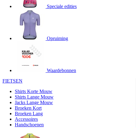
product[20000706]
www.kalas.be
1 jaar
Speciale edities
product[24140]
www.kalas.be
1 jaar
product[24367]
www.kalas.be
1 jaar
product[20000986]
www.kalas.be
1 jaar
product[24301]
www.kalas.be
1 jaar
Opruiming
product[20000119]
www.kalas.be
1 jaar
product[20001459]
www.kalas.be
1 jaar
product[24083]
www.kalas.be
1 jaar
Waardebonnen
product[24388]
www.kalas.be
1 jaar
FIETSEN
product[20000570]
www.kalas.be
1 jaar
product[24078]
www.kalas.be
1 jaar
Shirts Korte Mouw
Shirts Lange Mouw
product[24273]
www.kalas.be
1 jaar
Jacks Lange Mouw
Broeken Kort
webChangePopupShowed
www.kalas.be
1 jaar
Broeken Lang
product[20000350]
www.kalas.be
1 jaar
Accessoires
Handschoenen
product[24270]
www.kalas.be
1 jaar
product[24077]
www.kalas.be
1 jaar