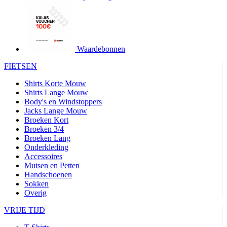
product[24427]
www.kalas.be
1 jaar
product[24032]
www.kalas.be
1 jaar
product[24233]
www.kalas.be
1 jaar
product[24251]
www.kalas.be
1 jaar
Waardebonnen
product[23960]
www.kalas.be
1 jaar
FIETSEN
product[24218]
www.kalas.be
1 jaar
Shirts Korte Mouw
product[24236]
www.kalas.be
1 jaar
Shirts Lange Mouw
Body's en Windstoppers
product[20000251]
www.kalas.be
1 jaar
Jacks Lange Mouw
product[24444]
www.kalas.be
1 jaar
Broeken Kort
Broeken 3/4
product[24391]
www.kalas.be
1 jaar
Broeken Lang
Onderkleding
product[24177]
www.kalas.be
1 jaar
Accessoires
product[24505]
www.kalas.be
1 jaar
Mutsen en Petten
Handschoenen
product[24238]
www.kalas.be
1 jaar
Sokken
product[24372]
www.kalas.be
1 jaar
Overig
product[24028]
www.kalas.be
1 jaar
VRIJE TIJD
product[24152]
www.kalas.be
1 jaar