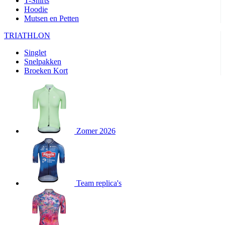
T-Shirts
product[24282]
www.kalas.be
1 jaar
Hoodie
Mutsen en Petten
product[20000356]
www.kalas.be
1 jaar
TRIATHLON
product[24116]
www.kalas.be
1 jaar
Singlet
product[24256]
www.kalas.be
1 jaar
Snelpakken
product[24093]
www.kalas.be
1 jaar
Broeken Kort
product[20000575]
www.kalas.be
1 jaar
product[24201]
www.kalas.be
1 jaar
product[20000856]
www.kalas.be
1 jaar
product[24383]
www.kalas.be
1 jaar
Zomer 2026
product[24242]
www.kalas.be
1 jaar
product[24212]
www.kalas.be
1 jaar
product[24325]
www.kalas.be
1 jaar
Team replica's
product[20000442]
www.kalas.be
1 jaar
product[20001016]
www.kalas.be
1 jaar
product[20000355]
www.kalas.be
1 jaar