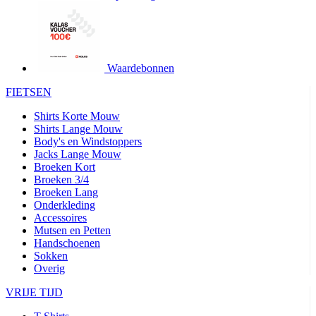
product[24427]
www.kalas.be
1 jaar
product[24032]
www.kalas.be
1 jaar
product[24233]
www.kalas.be
1 jaar
product[24251]
www.kalas.be
1 jaar
Waardebonnen
product[23960]
www.kalas.be
1 jaar
FIETSEN
product[24218]
www.kalas.be
1 jaar
Shirts Korte Mouw
product[24236]
www.kalas.be
1 jaar
Shirts Lange Mouw
Body's en Windstoppers
product[20000251]
www.kalas.be
1 jaar
Jacks Lange Mouw
product[24444]
www.kalas.be
1 jaar
Broeken Kort
Broeken 3/4
product[24391]
www.kalas.be
1 jaar
Broeken Lang
Onderkleding
product[24177]
www.kalas.be
1 jaar
Accessoires
product[24505]
www.kalas.be
1 jaar
Mutsen en Petten
Handschoenen
product[24238]
www.kalas.be
1 jaar
Sokken
product[24372]
www.kalas.be
1 jaar
Overig
product[24028]
www.kalas.be
1 jaar
VRIJE TIJD
product[24152]
www.kalas.be
1 jaar