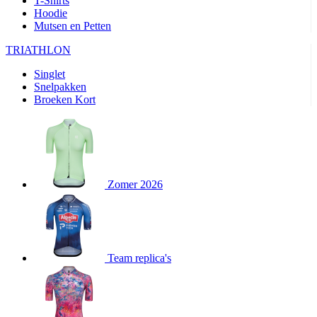
T-Shirts
product[24282]
www.kalas.be
1 jaar
Hoodie
Mutsen en Petten
product[20000356]
www.kalas.be
1 jaar
TRIATHLON
product[24116]
www.kalas.be
1 jaar
Singlet
product[24256]
www.kalas.be
1 jaar
Snelpakken
product[24093]
www.kalas.be
1 jaar
Broeken Kort
product[20000575]
www.kalas.be
1 jaar
product[24201]
www.kalas.be
1 jaar
product[20000856]
www.kalas.be
1 jaar
product[24383]
www.kalas.be
1 jaar
Zomer 2026
product[24242]
www.kalas.be
1 jaar
product[24212]
www.kalas.be
1 jaar
product[24325]
www.kalas.be
1 jaar
Team replica's
product[20000442]
www.kalas.be
1 jaar
product[20001016]
www.kalas.be
1 jaar
product[20000355]
www.kalas.be
1 jaar