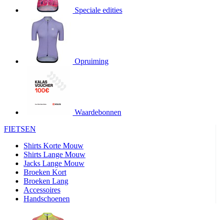
product[20000706]
www.kalas.be
1 jaar
Speciale edities
product[24140]
www.kalas.be
1 jaar
product[24367]
www.kalas.be
1 jaar
product[20000986]
www.kalas.be
1 jaar
product[24301]
www.kalas.be
1 jaar
Opruiming
product[20000119]
www.kalas.be
1 jaar
product[20001459]
www.kalas.be
1 jaar
product[24083]
www.kalas.be
1 jaar
Waardebonnen
product[24388]
www.kalas.be
1 jaar
FIETSEN
product[20000570]
www.kalas.be
1 jaar
product[24078]
www.kalas.be
1 jaar
Shirts Korte Mouw
Shirts Lange Mouw
product[24273]
www.kalas.be
1 jaar
Jacks Lange Mouw
Broeken Kort
webChangePopupShowed
www.kalas.be
1 jaar
Broeken Lang
product[20000350]
www.kalas.be
1 jaar
Accessoires
Handschoenen
product[24270]
www.kalas.be
1 jaar
product[24077]
www.kalas.be
1 jaar