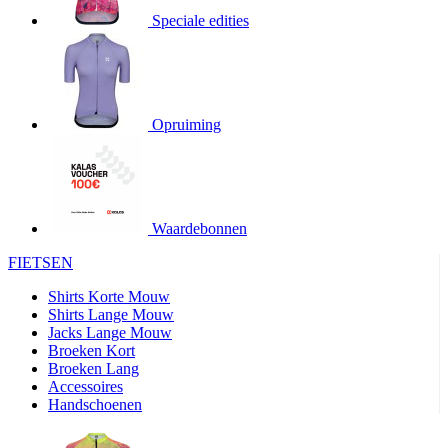
product[20000706]
www.kalas.be
1 jaar
Speciale edities
product[24140]
www.kalas.be
1 jaar
product[24367]
www.kalas.be
1 jaar
product[20000986]
www.kalas.be
1 jaar
product[24301]
www.kalas.be
1 jaar
Opruiming
product[20000119]
www.kalas.be
1 jaar
product[20001459]
www.kalas.be
1 jaar
product[24083]
www.kalas.be
1 jaar
Waardebonnen
product[24388]
www.kalas.be
1 jaar
FIETSEN
product[20000570]
www.kalas.be
1 jaar
product[24078]
www.kalas.be
1 jaar
Shirts Korte Mouw
Shirts Lange Mouw
product[24273]
www.kalas.be
1 jaar
Jacks Lange Mouw
Broeken Kort
webChangePopupShowed
www.kalas.be
1 jaar
Broeken Lang
product[20000350]
www.kalas.be
1 jaar
Accessoires
Handschoenen
product[24270]
www.kalas.be
1 jaar
product[24077]
www.kalas.be
1 jaar