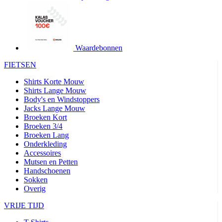
product[24427]
www.kalas.be
1 jaar
product[24032]
www.kalas.be
1 jaar
product[24233]
www.kalas.be
1 jaar
product[24251]
www.kalas.be
1 jaar
Waardebonnen
product[23960]
www.kalas.be
1 jaar
FIETSEN
product[24218]
www.kalas.be
1 jaar
Shirts Korte Mouw
product[24236]
www.kalas.be
1 jaar
Shirts Lange Mouw
Body's en Windstoppers
product[20000251]
www.kalas.be
1 jaar
Jacks Lange Mouw
product[24444]
www.kalas.be
1 jaar
Broeken Kort
Broeken 3/4
product[24391]
www.kalas.be
1 jaar
Broeken Lang
Onderkleding
product[24177]
www.kalas.be
1 jaar
Accessoires
product[24505]
www.kalas.be
1 jaar
Mutsen en Petten
Handschoenen
product[24238]
www.kalas.be
1 jaar
Sokken
product[24372]
www.kalas.be
1 jaar
Overig
product[24028]
www.kalas.be
1 jaar
VRIJE TIJD
product[24152]
www.kalas.be
1 jaar