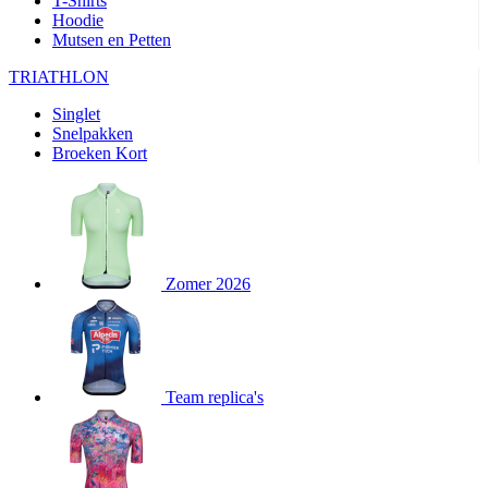
T-Shirts
product[24282]
www.kalas.be
1 jaar
Hoodie
Mutsen en Petten
product[20000356]
www.kalas.be
1 jaar
TRIATHLON
product[24116]
www.kalas.be
1 jaar
Singlet
product[24256]
www.kalas.be
1 jaar
Snelpakken
product[24093]
www.kalas.be
1 jaar
Broeken Kort
product[20000575]
www.kalas.be
1 jaar
product[24201]
www.kalas.be
1 jaar
product[20000856]
www.kalas.be
1 jaar
product[24383]
www.kalas.be
1 jaar
Zomer 2026
product[24242]
www.kalas.be
1 jaar
product[24212]
www.kalas.be
1 jaar
product[24325]
www.kalas.be
1 jaar
Team replica's
product[20000442]
www.kalas.be
1 jaar
product[20001016]
www.kalas.be
1 jaar
product[20000355]
www.kalas.be
1 jaar