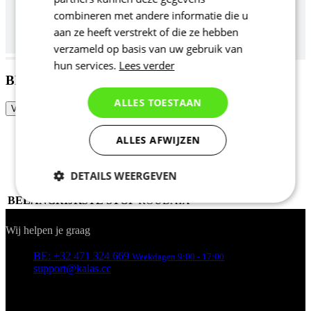
combineren met andere informatie die u
aan ze heeft verstrekt of die ze hebben
verzameld op basis van uw gebruik van
hun services.
Lees verder
BEENSTUKKEN ACTIVE 04 | ROUBAIX
ALLES TOESTAAN
VRAAG OFFERTE AAN
Productcode
N70032-UF04
Tags
Lente/herfst
ALLES AFWIJZEN
M/V
Uni
SPORT
Fietsen
DETAILS WEERGEVEN
COLLECTIE
ACTIVE
BELANGRIJKSTE STOF
ROUBAIX
Noodzakelijk
Statistieken
Contact
Wij helpen je graag
BE: +32 471 324 669
Weekdagen 9:00 - 17:00
Marketing
Functioneel
support@kalas.cc
INFORMATIE