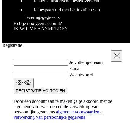
Je ziet je historische besteloverzicht.
t
de
pr
Je bespaart tijd met het invullen van
v
leveringsgegevens.
in
si
Heb je nog geen account?
He
IK WIL ME AANMELDEN
ge
t
de
be
Registratie
ve
pr
Sluit
in
z
Je volledige naam
v
w
E-mail
ge
Wachtwoord
t
se
REGISTRATIE VOLTOOIEN
Door een account aan te maken ga je akkoord met de
Aanbieder
/
Aanbieder
/
algemene voorwaarden en de verwerking van
Naam
Naam
Vervaldatum
Vervaldatum
Omschrijving
Omsc
Domein
Domein
Aanbieder
persoonlijke gegevens
algemene voorwaarden
a
Naam
Vervald
/
Domein
verwerking van persoonlijke gegevens
.
basketCookieId
product[20000157]
.www.kalas.be
www.kalas.be
20 dagen
1 jaar
Deze cookie
wordt
_bra_perfor
.kalas.be
1 jaa
Aanbieder
/
Naam
Vervaldatum
Omschrij
gebruikt om
product[24054]
www.kalas.be
1 jaar
Domein
de items te