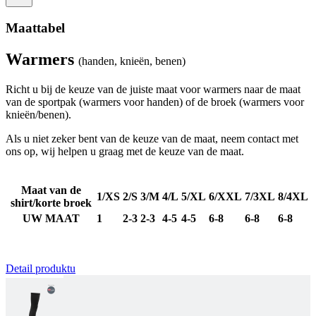
la
ge
Maattabel
sl
va
om
Warmers
tr
(handen, knieën, benen)
di
ve
Richt u bij de keuze van de juiste maat voor warmers naar de maat
CookieScriptConsent
6 maanden
De
CookieScript
van de sportpak (warmers voor handen) of de broek (warmers voor
wo
.kalas.be
Google
knieën/benen).
do
Privacy Policy
Sc
o
Als u niet zeker bent van de keuze van de maat, neem contact met
c
ons op, wij helpen u graag met de keuze van de maat.
va
o
co
va
Maat van de
1/XS
2/S
3/M
4/L
5/XL
6/XXL
7/3XL
8/4XL
Sc
shirt/korte broek
no
co
UW MAAT
1
2-3
2-3
4-5
4-5
6-8
6-8
6-8
laravel_session
1 dag
In
Laravel LLC
la
www.kalas.be
la
om
Detail produktu
in
ge
id