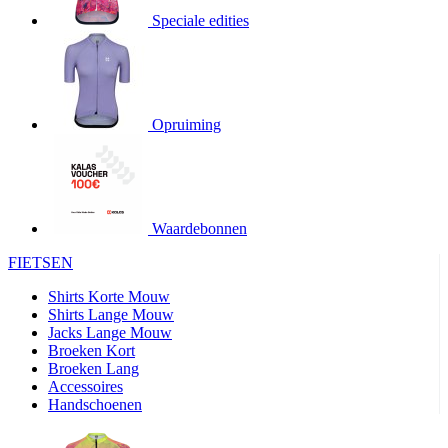
product[20000706]
www.kalas.be
1 jaar
Speciale edities
product[24140]
www.kalas.be
1 jaar
product[24367]
www.kalas.be
1 jaar
product[20000986]
www.kalas.be
1 jaar
product[24301]
www.kalas.be
1 jaar
Opruiming
product[20000119]
www.kalas.be
1 jaar
product[20001459]
www.kalas.be
1 jaar
product[24083]
www.kalas.be
1 jaar
Waardebonnen
product[24388]
www.kalas.be
1 jaar
FIETSEN
product[20000570]
www.kalas.be
1 jaar
product[24078]
www.kalas.be
1 jaar
Shirts Korte Mouw
Shirts Lange Mouw
product[24273]
www.kalas.be
1 jaar
Jacks Lange Mouw
Broeken Kort
webChangePopupShowed
www.kalas.be
1 jaar
Broeken Lang
product[20000350]
www.kalas.be
1 jaar
Accessoires
Handschoenen
product[24270]
www.kalas.be
1 jaar
product[24077]
www.kalas.be
1 jaar