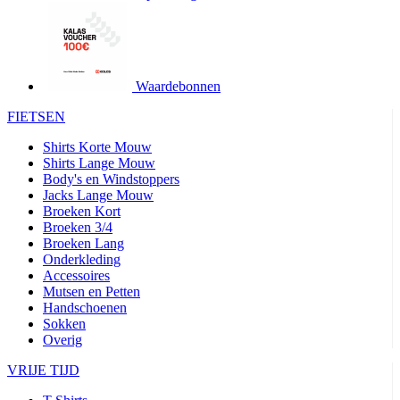
product[24427]
www.kalas.be
1 jaar
product[24032]
www.kalas.be
1 jaar
product[24233]
www.kalas.be
1 jaar
product[24251]
www.kalas.be
1 jaar
Waardebonnen
product[23960]
www.kalas.be
1 jaar
FIETSEN
product[24218]
www.kalas.be
1 jaar
Shirts Korte Mouw
product[24236]
www.kalas.be
1 jaar
Shirts Lange Mouw
Body's en Windstoppers
product[20000251]
www.kalas.be
1 jaar
Jacks Lange Mouw
product[24444]
www.kalas.be
1 jaar
Broeken Kort
Broeken 3/4
product[24391]
www.kalas.be
1 jaar
Broeken Lang
Onderkleding
product[24177]
www.kalas.be
1 jaar
Accessoires
product[24505]
www.kalas.be
1 jaar
Mutsen en Petten
Handschoenen
product[24238]
www.kalas.be
1 jaar
Sokken
product[24372]
www.kalas.be
1 jaar
Overig
product[24028]
www.kalas.be
1 jaar
VRIJE TIJD
product[24152]
www.kalas.be
1 jaar