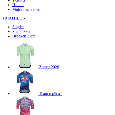
T-Shirts
product[24282]
www.kalas.be
1 jaar
Hoodie
Mutsen en Petten
product[20000356]
www.kalas.be
1 jaar
TRIATHLON
product[24116]
www.kalas.be
1 jaar
Singlet
product[24256]
www.kalas.be
1 jaar
Snelpakken
product[24093]
www.kalas.be
1 jaar
Broeken Kort
product[20000575]
www.kalas.be
1 jaar
product[24201]
www.kalas.be
1 jaar
product[20000856]
www.kalas.be
1 jaar
product[24383]
www.kalas.be
1 jaar
Zomer 2026
product[24242]
www.kalas.be
1 jaar
product[24212]
www.kalas.be
1 jaar
product[24325]
www.kalas.be
1 jaar
Team replica's
product[20000442]
www.kalas.be
1 jaar
product[20001016]
www.kalas.be
1 jaar
product[20000355]
www.kalas.be
1 jaar