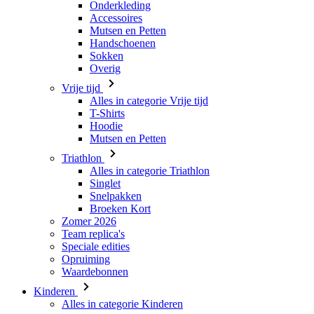
Overig
Vrije tijd
Alles in categorie Vrije tijd
T-Shirts
Hoodie
Mutsen en Petten
Triathlon
Alles in categorie Triathlon
Singlet
Snelpakken
Broeken Kort
Zomer 2026
Team replica's
Speciale edities
Opruiming
Waardebonnen
Kinderen
Alles in categorie Kinderen
Fietsen
Alles in categorie Fietsen
Shirts Korte Mouw
Shirts Lange Mouw
Jacks Lange Mouw