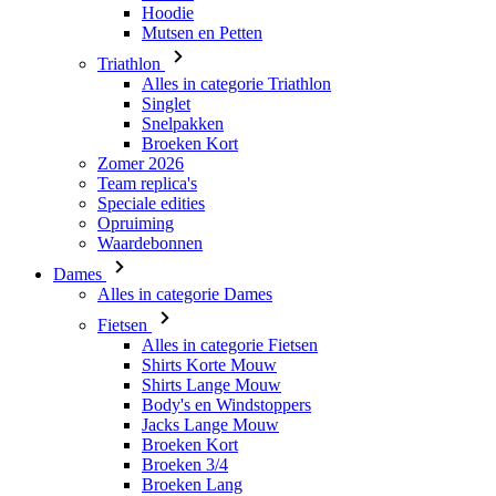
Singlet
Snelpakken
Broeken Kort
Zomer 2026
Team replica's
Speciale edities
Opruiming
Waardebonnen
Dames
Alles in categorie Dames
Fietsen
Alles in categorie Fietsen
Shirts Korte Mouw
Shirts Lange Mouw
Body's en Windstoppers
Jacks Lange Mouw
Broeken Kort
Broeken 3/4
Broeken Lang
Onderkleding
Accessoires
Mutsen en Petten
Handschoenen
Sokken