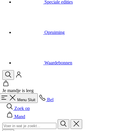
Opruiming
Waardebonnen
Je mandje is leeg
Bel
Menu
Sluit
Zoek op
Mand
Heren
Alles in categorie Heren