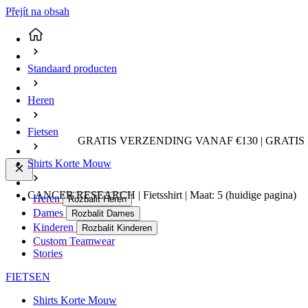
Přejít na obsah
Standaard producten
Heren
Fietsen
GRATIS VERZENDING VANAF €130 | GRATIS
Shirts Korte Mouw
CANCER RESEARCH | Fietsshirt | Maat: 5
(huidige pagina)
Heren
Rozbalit Heren
Dames
Rozbalit Dames
Kinderen
Rozbalit Kinderen
Custom Teamwear
Stories
FIETSEN
Shirts Korte Mouw