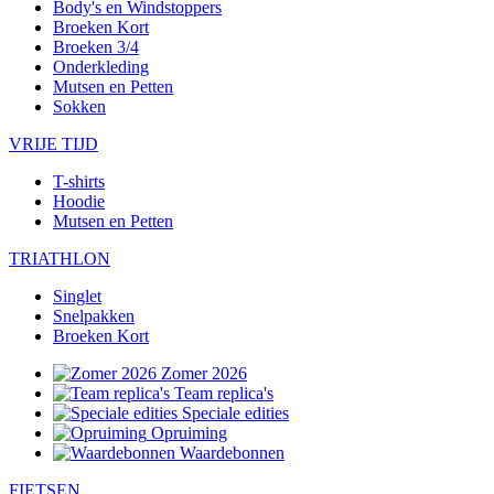
Body's en Windstoppers
Broeken Kort
Broeken 3/4
Onderkleding
Mutsen en Petten
Sokken
VRIJE TIJD
T-shirts
Hoodie
Mutsen en Petten
TRIATHLON
Singlet
Snelpakken
Broeken Kort
Zomer 2026
Team replica's
Speciale edities
Opruiming
Waardebonnen
FIETSEN