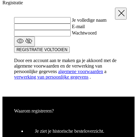
Registratie
co
Sluit
laravel_session
1 dag
In
Laravel LLC
la
www.kalas.be
Je volledige naam
la
om
E-mail
in
Wachtwoord
ge
id
PHPSESSID
Sessie
C
PHP.net
REGISTRATIE VOLTOOIEN
ge
www.kalas.be
ap
ba
Door een account aan te maken ga je akkoord met de
ta
algemene voorwaarden en de verwerking van
id
persoonlijke gegevens
algemene voorwaarden
a
a
do
verwerking van persoonlijke gegevens
.
wo
om
v
ge
t
He
g
Waarom registreren?
wi
g
n
wo
ka
Je ziet je historische besteloverzicht.
vo
e