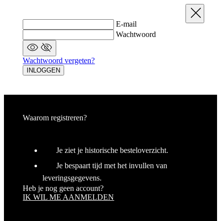
Aanbieder
/
Naam
Vervaldatum
O
Domein
Sluit
E-mail
_se20session
www.kalas.be
1 jaar
De
wo
Wachtwoord
o
ge
do
o
Wachtwoord vergeten?
INLOGGEN
ipCountry
www.kalas.be
1 jaar
Ge
la
ge
sl
va
om
tr
Waarom registreren?
di
ve
CookieScriptConsent
6 maanden
De
CookieScript
wo
Je ziet je historische besteloverzicht.
.kalas.be
Google
do
Privacy Policy
Sc
Je bespaart tijd met het invullen van
o
c
leveringsgegevens.
va
Heb je nog geen account?
o
IK WIL ME AANMELDEN
co
va
Sc
no