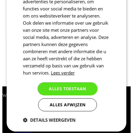
advertenties te personaliseren, om
functies voor social media te bieden en
om ons websiteverkeer te analyseren.
Ook delen we informatie over uw gebruik
van onze site met onze partners voor
social media, adverteren en analyse. Deze
Lente/herfst
partners kunnen deze gegevens
Lente/herfst
combineren met andere informatie die u
ARMWARMES ACTIVE 04 |
aan ze heeft verstrekt of die ze hebben
ROUBAIX | 04 JUNIOR
verzameld op basis van uw gebruik van
hun services.
Lees verder
Prijs
ALLES TOESTAAN
Contact
Wij helpen je graag
ALLES AFWIJZEN
BE: +32 471 324 669
Weekdagen 9:00 - 17:00
support@kalas.cc
DETAILS WEERGEVEN
INFORMATIE
Vacatures
Noodzakelijk
Statistieken