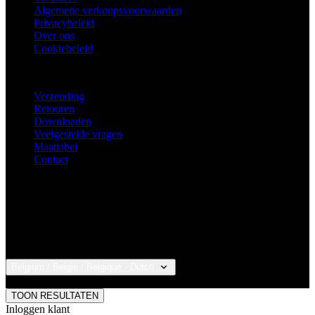
Algemene verkoopsvoorwaarden
Privacybeleid
Over ons
Cookiebeleid
Marketing
Functioneel
KLANTENSERVICE
Verzending
Niet geclassificeerd
Retouren
Downloaden
Veelgestelde vragen
Maattabel
Contact
Noodzakelijk
Statistieken
Marketing
Functioneel
Niet geclassificeerd
Strikt noodzakelijke cookies maken de
kernfunctionaliteiten van de website mogelijk, zoals
Belgium / België / Belgique - Dutch
gebruikersaanmelding en accountbeheer. De
© 2026 KALAS Sportswear
website kan niet goed worden gebruikt zonder de
TOON RESULTATEN
strikt noodzakelijke cookies.
Inloggen klant