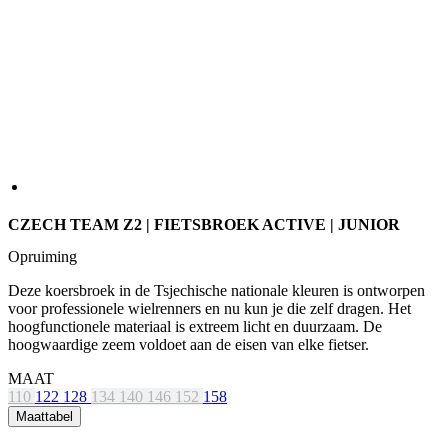
CZECH TEAM Z2 | FIETSBROEK ACTIVE | JUNIOR
Opruiming
Deze koersbroek in de Tsjechische nationale kleuren is ontworpen
voor professionele wielrenners en nu kun je die zelf dragen. Het
hoogfunctionele materiaal is extreem licht en duurzaam. De
hoogwaardige zeem voldoet aan de eisen van elke fietser.
MAAT
110
122
128
134
140
146
152
158
Maattabel