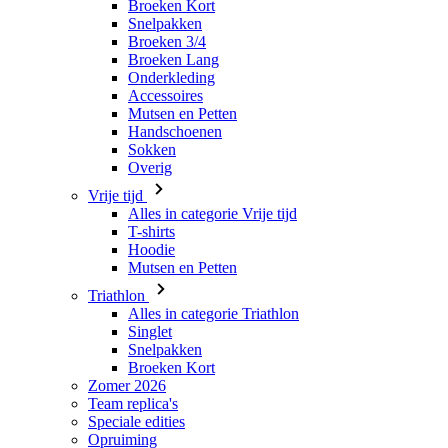
Broeken Kort
Snelpakken
Broeken 3/4
Broeken Lang
Onderkleding
Accessoires
Mutsen en Petten
Handschoenen
Sokken
Overig
Vrije tijd
Alles in categorie Vrije tijd
T-shirts
Hoodie
Mutsen en Petten
Triathlon
Alles in categorie Triathlon
Singlet
Snelpakken
Broeken Kort
Zomer 2026
Team replica's
Speciale edities
Opruiming