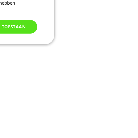
 hebben
S TOESTAAN
Niet
geclassificeerd
d
elding en
uikerssessie door