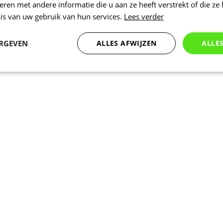
en met andere informatie die u aan ze heeft verstrekt of die ze
is van uw gebruik van hun services.
Lees verder
ERGEVEN
ALLES AFWIJZEN
ALLE
Statistieken
Marketing
Functioneel
Noodzakelijk
Statistieken
Marketing
Functioneel
Niet geclassificeer
 cookies maken de kernfunctionaliteiten van de website mogelijk, zoals gebruikersaanm
bsite kan niet goed worden gebruikt zonder de strikt noodzakelijke cookies.
Aanbieder
/
Vervaldatum
Omschrijving
Domein
www.kalas.be
1 jaar
Deze cookie wordt gebruikt om een gebr
de server te onderhouden.