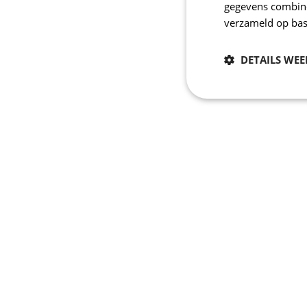
gegevens combiner
verzameld op bas
DETAILS WE
Noodzakelijk
Strikt noodzakelijke
accountbeheer. De we
Naam
_se20session