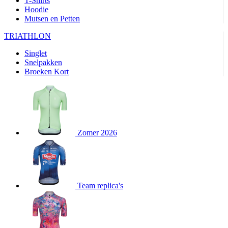
T-Shirts
product[24282]
www.kalas.be
1 jaar
Hoodie
Mutsen en Petten
product[20000356]
www.kalas.be
1 jaar
TRIATHLON
product[24116]
www.kalas.be
1 jaar
Singlet
product[24256]
www.kalas.be
1 jaar
Snelpakken
product[24093]
www.kalas.be
1 jaar
Broeken Kort
product[20000575]
www.kalas.be
1 jaar
product[24201]
www.kalas.be
1 jaar
product[20000856]
www.kalas.be
1 jaar
product[24383]
www.kalas.be
1 jaar
Zomer 2026
product[24242]
www.kalas.be
1 jaar
product[24212]
www.kalas.be
1 jaar
product[24325]
www.kalas.be
1 jaar
Team replica's
product[20000442]
www.kalas.be
1 jaar
product[20001016]
www.kalas.be
1 jaar
product[20000355]
www.kalas.be
1 jaar