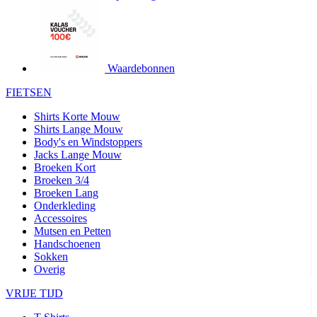
product[24427]
www.kalas.be
1 jaar
product[24032]
www.kalas.be
1 jaar
product[24233]
www.kalas.be
1 jaar
product[24251]
www.kalas.be
1 jaar
Waardebonnen
product[23960]
www.kalas.be
1 jaar
FIETSEN
product[24218]
www.kalas.be
1 jaar
Shirts Korte Mouw
product[24236]
www.kalas.be
1 jaar
Shirts Lange Mouw
Body's en Windstoppers
product[20000251]
www.kalas.be
1 jaar
Jacks Lange Mouw
product[24444]
www.kalas.be
1 jaar
Broeken Kort
Broeken 3/4
product[24391]
www.kalas.be
1 jaar
Broeken Lang
Onderkleding
product[24177]
www.kalas.be
1 jaar
Accessoires
product[24505]
www.kalas.be
1 jaar
Mutsen en Petten
Handschoenen
product[24238]
www.kalas.be
1 jaar
Sokken
product[24372]
www.kalas.be
1 jaar
Overig
product[24028]
www.kalas.be
1 jaar
VRIJE TIJD
product[24152]
www.kalas.be
1 jaar