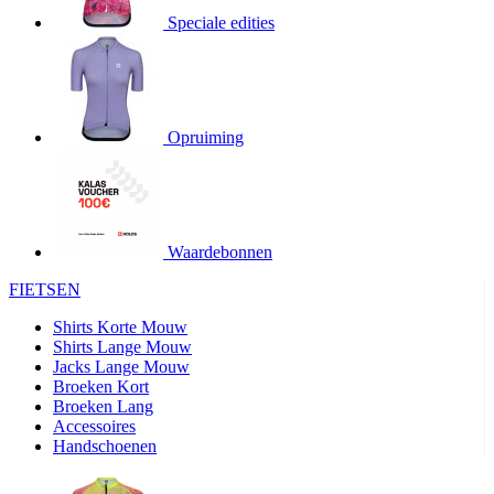
product[20000706]
www.kalas.be
1 jaar
Speciale edities
product[24140]
www.kalas.be
1 jaar
product[24367]
www.kalas.be
1 jaar
product[20000986]
www.kalas.be
1 jaar
product[24301]
www.kalas.be
1 jaar
Opruiming
product[20000119]
www.kalas.be
1 jaar
product[20001459]
www.kalas.be
1 jaar
product[24083]
www.kalas.be
1 jaar
Waardebonnen
product[24388]
www.kalas.be
1 jaar
FIETSEN
product[20000570]
www.kalas.be
1 jaar
product[24078]
www.kalas.be
1 jaar
Shirts Korte Mouw
Shirts Lange Mouw
product[24273]
www.kalas.be
1 jaar
Jacks Lange Mouw
Broeken Kort
webChangePopupShowed
www.kalas.be
1 jaar
Broeken Lang
product[20000350]
www.kalas.be
1 jaar
Accessoires
Handschoenen
product[24270]
www.kalas.be
1 jaar
product[24077]
www.kalas.be
1 jaar