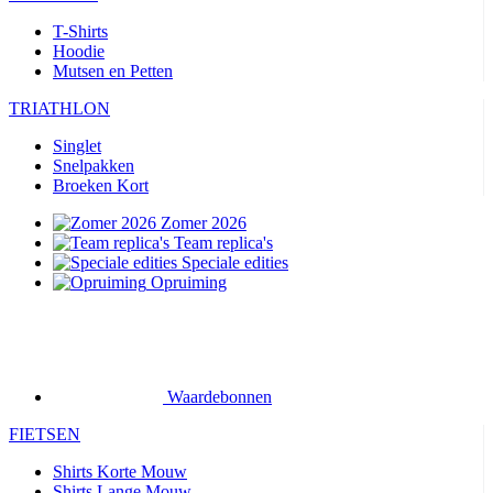
T-Shirts
Hoodie
Mutsen en Petten
TRIATHLON
Singlet
Snelpakken
Broeken Kort
Zomer 2026
Team replica's
Speciale edities
Opruiming
Waardebonnen
FIETSEN
Shirts Korte Mouw
Shirts Lange Mouw
Jacks Lange Mouw
Broeken Kort
Broeken Lang
Accessoires