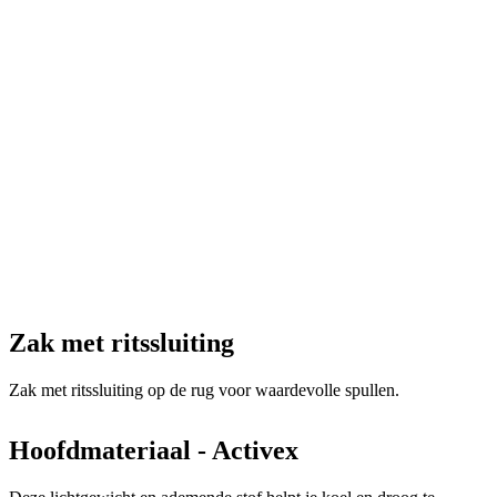
Zak met ritssluiting
Zak met ritssluiting op de rug voor waardevolle spullen.
Hoofdmateriaal - Activex
Deze lichtgewicht en ademende stof helpt je koel en droog te
blijven. Activex is zeer duurzaam en daarom ideaal voor off-road.
Stoffen: 100% Polyester
Grammage: 120g/m2