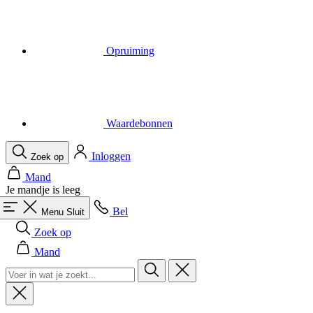
Waardebonnen
Inloggen
Zoek op
Mand
Je mandje is leeg
Bel
Menu
Sluit
Zoek op
Mand
Heren
Alles in categorie Heren
Fietsen
Alles in categorie Fietsen
Shirts Korte Mouw
Shirts Lange Mouw
Body's en Windstoppers
Jacks Lange mouw