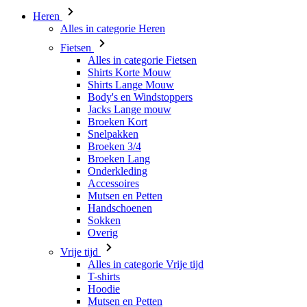
Broeken Kort
Snelpakken
Broeken 3/4
Broeken Lang
Onderkleding
Accessoires
Mutsen en Petten
Handschoenen
Sokken
Overig
Vrije tijd
Alles in categorie Vrije tijd
T-shirts
Hoodie
Mutsen en Petten
Triathlon
Alles in categorie Triathlon
Singlet
Snelpakken
Broeken Kort
Zomer 2026
Team replica's
Speciale edities
Opruiming