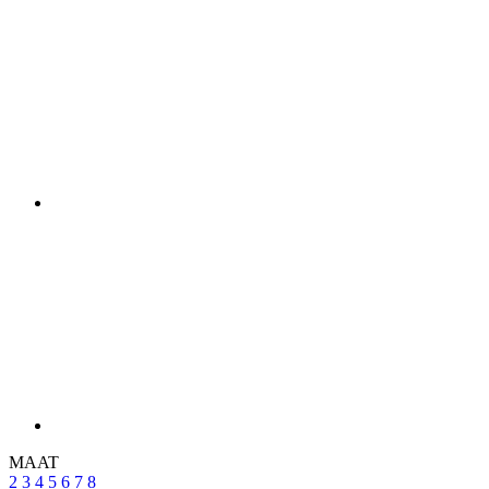
MAAT
2
3
4
5
6
7
8
Maattabel
Op voorraad > 5 pcs
voor verzending binnen 1 dag