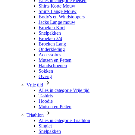
Broeken Kort
Snelpakken
Broeken 3/4
Broeken Lang
Onderkleding
Accessoires
Mutsen en Petten
Handschoenen
Sokken
Overig
Vrije tijd
Alles in categorie Vrije tijd
T-shirts
Hoodie
Mutsen en Petten
Triathlon
Alles in categorie Triathlon
Singlet
Snelpakken
Broeken Kort
Zomer 2026
Team replica's
Speciale edities
Opruiming