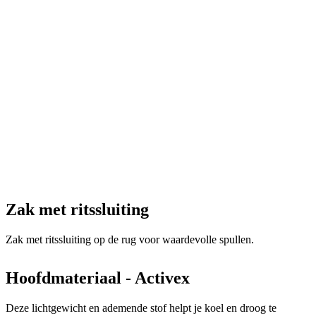
Zak met ritssluiting
Zak met ritssluiting op de rug voor waardevolle spullen.
Hoofdmateriaal - Activex
Deze lichtgewicht en ademende stof helpt je koel en droog te
blijven. Activex is zeer duurzaam en daarom ideaal voor off-road.
Stoffen: 100% Polyester
Grammage: 120g/m2