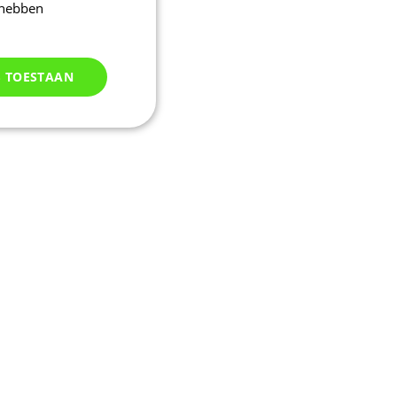
 hebben
S TOESTAAN
Niet
geclassificeerd
d
elding en
uikerssessie door