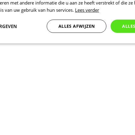
en met andere informatie die u aan ze heeft verstrekt of die ze
is van uw gebruik van hun services.
Lees verder
ERGEVEN
ALLES AFWIJZEN
ALLE
Statistieken
Marketing
Functioneel
Noodzakelijk
Statistieken
Marketing
Functioneel
Niet geclassificeer
 cookies maken de kernfunctionaliteiten van de website mogelijk, zoals gebruikersaanm
bsite kan niet goed worden gebruikt zonder de strikt noodzakelijke cookies.
Aanbieder
/
Vervaldatum
Omschrijving
Domein
www.kalas.be
1 jaar
Deze cookie wordt gebruikt om een gebr
de server te onderhouden.