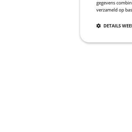
gegevens combiner
verzameld op bas
DETAILS WE
Noodzakelijk
Strikt noodzakelijke
accountbeheer. De we
Naam
_se20session