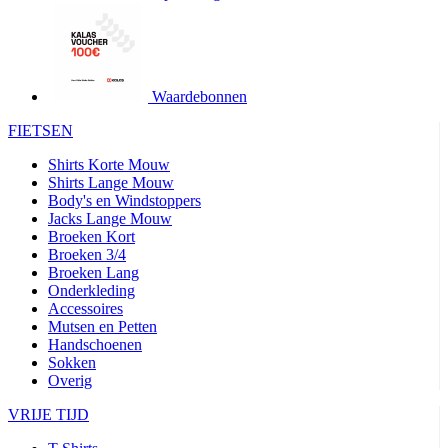
product[24427]
www.kalas.be
1 jaar
product[24032]
www.kalas.be
1 jaar
product[24233]
www.kalas.be
1 jaar
product[24251]
www.kalas.be
1 jaar
Waardebonnen
product[23960]
www.kalas.be
1 jaar
FIETSEN
product[24218]
www.kalas.be
1 jaar
Shirts Korte Mouw
product[24236]
www.kalas.be
1 jaar
Shirts Lange Mouw
Body's en Windstoppers
product[20000251]
www.kalas.be
1 jaar
Jacks Lange Mouw
product[24444]
www.kalas.be
1 jaar
Broeken Kort
Broeken 3/4
product[24391]
www.kalas.be
1 jaar
Broeken Lang
Onderkleding
product[24177]
www.kalas.be
1 jaar
Accessoires
product[24505]
www.kalas.be
1 jaar
Mutsen en Petten
Handschoenen
product[24238]
www.kalas.be
1 jaar
Sokken
product[24372]
www.kalas.be
1 jaar
Overig
product[24028]
www.kalas.be
1 jaar
VRIJE TIJD
product[24152]
www.kalas.be
1 jaar