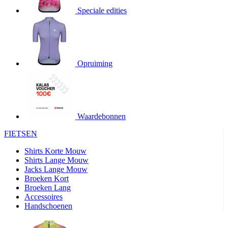
product[20000706]
www.kalas.be
1 jaar
Speciale edities
product[24140]
www.kalas.be
1 jaar
product[24367]
www.kalas.be
1 jaar
product[20000986]
www.kalas.be
1 jaar
product[24301]
www.kalas.be
1 jaar
Opruiming
product[20000119]
www.kalas.be
1 jaar
product[20001459]
www.kalas.be
1 jaar
product[24083]
www.kalas.be
1 jaar
Waardebonnen
product[24388]
www.kalas.be
1 jaar
FIETSEN
product[20000570]
www.kalas.be
1 jaar
product[24078]
www.kalas.be
1 jaar
Shirts Korte Mouw
Shirts Lange Mouw
product[24273]
www.kalas.be
1 jaar
Jacks Lange Mouw
Broeken Kort
webChangePopupShowed
www.kalas.be
1 jaar
Broeken Lang
product[20000350]
www.kalas.be
1 jaar
Accessoires
Handschoenen
product[24270]
www.kalas.be
1 jaar
product[24077]
www.kalas.be
1 jaar