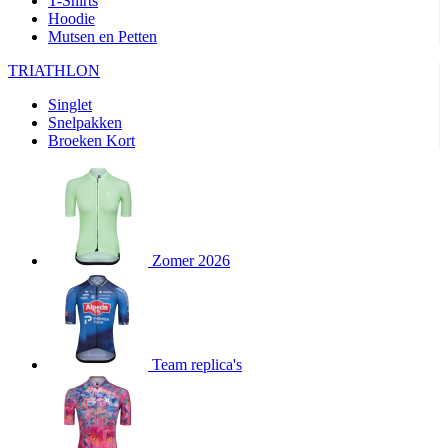
T-Shirts
product[24282]
www.kalas.be
1 jaar
Hoodie
Mutsen en Petten
product[20000356]
www.kalas.be
1 jaar
TRIATHLON
product[24116]
www.kalas.be
1 jaar
Singlet
product[24256]
www.kalas.be
1 jaar
Snelpakken
product[24093]
www.kalas.be
1 jaar
Broeken Kort
product[20000575]
www.kalas.be
1 jaar
product[24201]
www.kalas.be
1 jaar
product[20000856]
www.kalas.be
1 jaar
product[24383]
www.kalas.be
1 jaar
Zomer 2026
product[24242]
www.kalas.be
1 jaar
product[24212]
www.kalas.be
1 jaar
product[24325]
www.kalas.be
1 jaar
Team replica's
product[20000442]
www.kalas.be
1 jaar
product[20001016]
www.kalas.be
1 jaar
product[20000355]
www.kalas.be
1 jaar