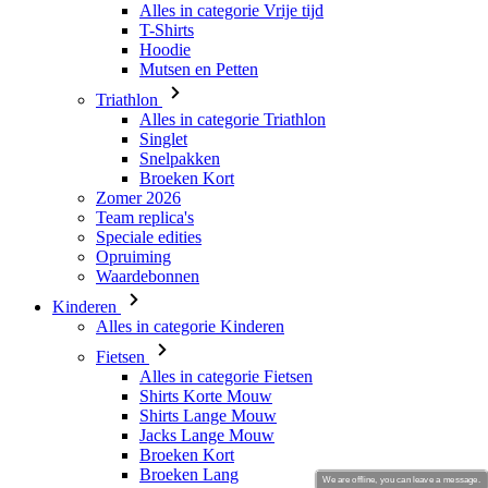
Triathlon
Alles in categorie Triathlon
Singlet
Snelpakken
Broeken Kort
Zomer 2026
Team replica's
Speciale edities
Opruiming
Waardebonnen
Kinderen
Alles in categorie Kinderen
Fietsen
Alles in categorie Fietsen
Shirts Korte Mouw
Shirts Lange Mouw
Jacks Lange Mouw
Broeken Kort
Broeken Lang
Accessoires
Handschoenen
Zomer 2026
Team replica's
Speciale edities
We are offline, you can leave a message.