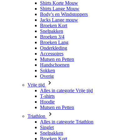
Snelpakken
Broeken 3/4
Broeken Lang
Onderkleding
Accessoires
Mutsen en Petten
Handschoenen
Sokken
Overig
Vrije tijd
Alles in categorie Vrije tijd
T-shirts
Hoodie
Mutsen en Petten
Triathlon
Alles in categorie Triathlon
Singlet
Snelpakken
Broeken Kort
Zomer 2026
Team replica's
Speciale edities
Opruiming
Waardebonnen