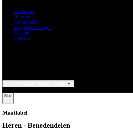
Heren - Benedendelen
(broeken kort, broek
3/4
, langebroek)
Voor het vaststellen van de juiste maat van de benedendelen is de h
verlengde maten. Als u net tussen twee maten valt, kunt u het beste d
Als u niet zeker bent van de keuze van de maat, neem contact met on
Heupomvang (cm)
81-85
85-89
89-93
93-97
97-101
101-105
105-1
UW MAAT
0
1
2
3
4
5
6
Uitgebreide maten
Heupomvang (cm)
85-89
89-93
93-97
97-101
Lichaamslengte (cm)
> 175
> 185
> 195
> 200
UW MAAT
1+
2+
3+
4+