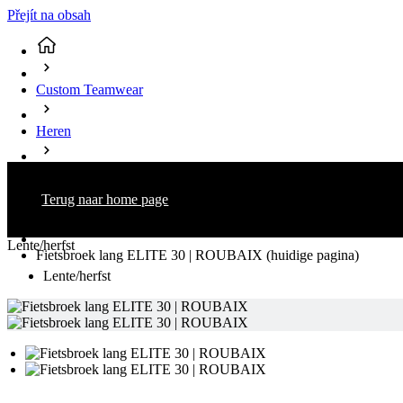
Přejít na obsah
Custom Teamwear
Heren
Fietsen
Terug naar home page
Broeken Lang
Lente/herfst
Fietsbroek lang ELITE 30 | ROUBAIX
(huidige pagina)
Lente/herfst