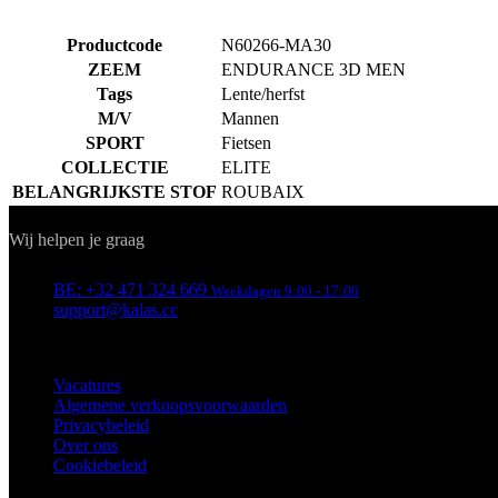
Cookiebeleid
KLANTENSERVICE
Verzending
Retouren
Downloaden
Veelgestelde vragen
Maattabel
Contact
Belgium / België / Belgique - Dutch
© 2026 KALAS Sportswear
Sluit
Maattabel