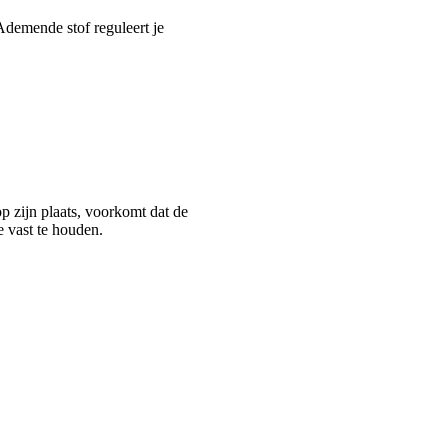
demende stof reguleert je
p zijn plaats, voorkomt dat de
e vast te houden.
gedeelten en strategisch
 krijgt de zeem een
n de fietser en maximale