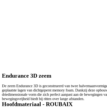
bewegingsvrijheid biedt bij ritten over lange afstanden.
Hoofdmateriaal - ROUBAIX
Revolutionair elastisch materiaal met LYCRA vezels, ontwikkeld voo
kwaliteit, met UV-bescherming. Het houdt uw lichaam droog. Deze sto
antibacteriële behandeling.
Stoffen: 85% Polyamid, 15% Elasthan
Grammage: 250 g/m2