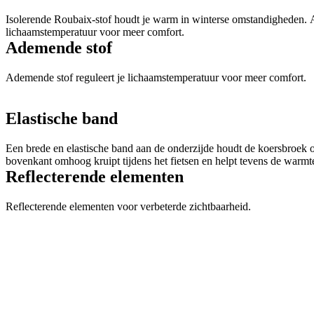
Isolerende Roubaix-stof houdt je warm in winterse omstandigheden. A
lichaamstemperatuur voor meer comfort.
Ademende stof
Ademende stof reguleert je lichaamstemperatuur voor meer comfort.
Elastische band
Een brede en elastische band aan de onderzijde houdt de koersbroek o
bovenkant omhoog kruipt tijdens het fietsen en helpt tevens de warmt
Reflecterende elementen
Reflecterende elementen voor verbeterde zichtbaarheid.
Endurance 3D zeem
De zeem Endurance 3D is geconstrueerd van twee halvemaanvormige 
geplaatste lagen van dichtgeperst memory foam. Dankzij deze opbouw
driedimensionale vorm die zich perfect aanpast aan de bewegingen va