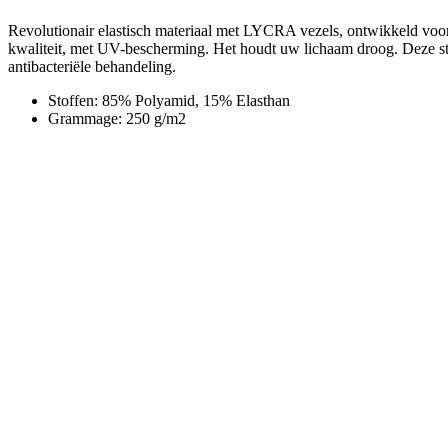
Productcode
N60266-MA30
ZEEM
ENDURANCE 3D MEN
Tags
Lente/herfst
M/V
Mannen
SPORT
Fietsen
COLLECTIE
ELITE
BELANGRIJKSTE STOF
ROUBAIX
Contact
Wij helpen je graag
BE: +32 471 324 669
Weekdagen 9:00 - 17:00
support@kalas.cc
INFORMATIE
Vacatures
Algemene verkoopsvoorwaarden
Privacybeleid
Over ons