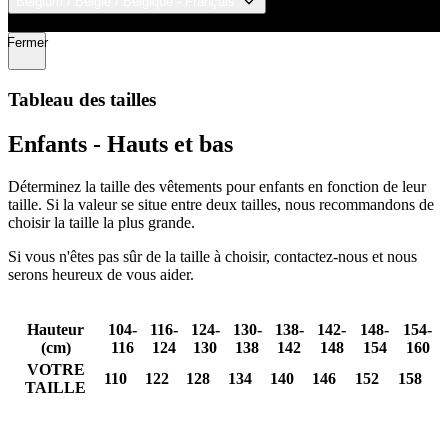
Belgium / België / Belgique - Français
© 2026 KALAS Sportswear
Fermer
Tableau des tailles
Enfants - Hauts et bas
Déterminez la taille des vêtements pour enfants en fonction de leur
taille. Si la valeur se situe entre deux tailles, nous recommandons de
choisir la taille la plus grande.
Si vous n'êtes pas sûr de la taille à choisir, contactez-nous et nous
serons heureux de vous aider.
Hauteur
104-
116-
124-
130-
138-
142-
148-
154-
(cm)
116
124
130
138
142
148
154
160
VOTRE
110
122
128
134
140
146
152
158
TAILLE