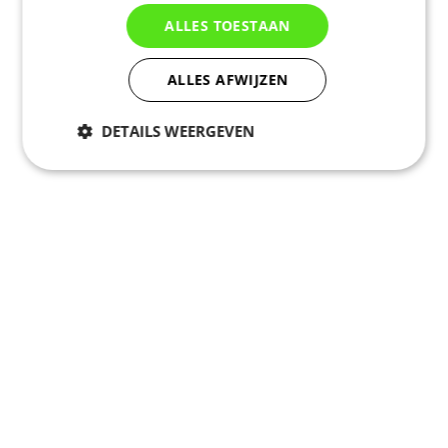
Vous souvenez-vous
Connexion
ALLES TOESTAAN
ALLES AFWIJZEN
DETAILS WEERGEVEN
Noodzakelijk
Statistieken
Marketing
Functioneel
Niet geclassificeerd