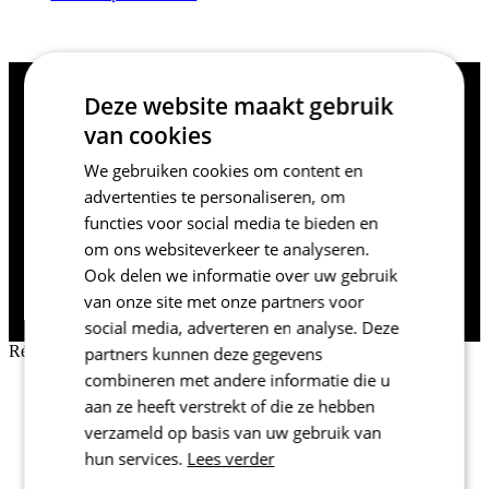
Deze website maakt gebruik
Pourquoi s’inscrire ?
van cookies
We gebruiken cookies om content en
Accédez à votre historique de commandes.
advertenties te personaliseren, om
Gagnez du temps dans le remplissage de vos
functies voor social media te bieden en
om ons websiteverkeer te analyseren.
coordonnées de livraison.
Vous avez déjà un compte?
Ook delen we informatie over uw gebruik
CONNEXION
van onze site met onze partners voor
social media, adverteren en analyse. Deze
Récupérer mon mot de passe
partners kunnen deze gegevens
combineren met andere informatie die u
Fermer
aan ze heeft verstrekt of die ze hebben
E-mail
verzameld op basis van uw gebruik van
RÉCUPÉRER MON MOT DE PASSE
hun services.
Lees verder