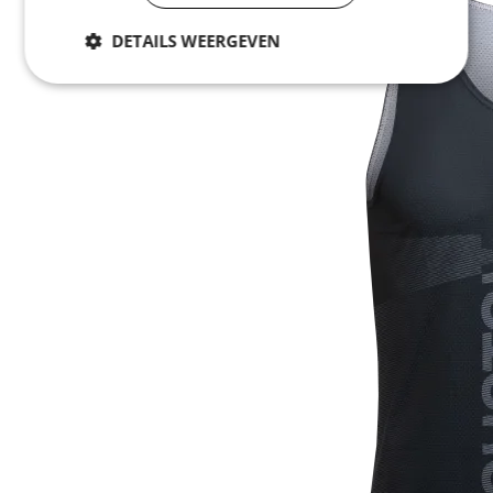
DETAILS WEERGEVEN
Noodzakelijk
Statistieken
Marketing
Functioneel
Niet geclassificeerd
Noodzakelijk
Statistieken
Marketing
Functioneel
Niet geclassificeerd
Strikt noodzakelijke cookies maken de