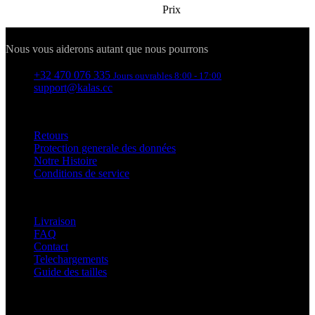
va
Prix
o
co
Contact
va
Sc
Nous vous aiderons autant que nous pourrons
no
co
+32 470 076 335
Jours ouvrables 8:00 - 17:00
laravel_session
1 dag
In
Laravel LLC
support@kalas.cc
la
www.kalas.be
la
Informations
om
in
ge
Retours
id
Protection generale des données
Notre Histoire
PHPSESSID
Sessie
C
PHP.net
Conditions de service
ge
www.kalas.be
ap
ba
Service clients
ta
id
Livraison
a
do
FAQ
wo
Contact
om
Telechargements
v
Guide des tailles
ge
t
He
g
wi