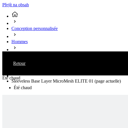
Přejít na obsah
Conception personnalisée
Hommes
Cyclisme
Retour
Sous-maillot
Été chaud
Sleeveless Base Layer MicroMesh ELITE 01
(page actuelle)
Été chaud