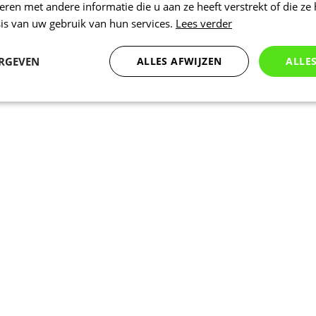
en met andere informatie die u aan ze heeft verstrekt of die ze
is van uw gebruik van hun services.
Lees verder
ERGEVEN
ALLES AFWIJZEN
ALLE
Statistieken
Marketing
Functioneel
Noodzakelijk
Statistieken
Marketing
Functioneel
Niet geclassificeer
 cookies maken de kernfunctionaliteiten van de website mogelijk, zoals gebruikersaanm
bsite kan niet goed worden gebruikt zonder de strikt noodzakelijke cookies.
Aanbieder
/
Vervaldatum
Omschrijving
Domein
www.kalas.be
1 jaar
Deze cookie wordt gebruikt om een gebr
de server te onderhouden.