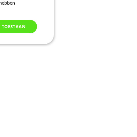
 hebben
S TOESTAAN
Niet
geclassificeerd
d
elding en
uikerssessie door