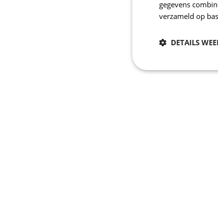
gegevens combiner
verzameld op bas
DETAILS WE
Noodzakelijk
Strikt noodzakelijke
accountbeheer. De we
Naam
_se20session