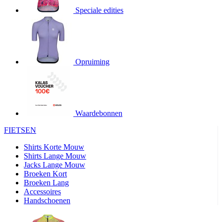
product[20000706]
www.kalas.be
1 jaar
Speciale edities
product[24140]
www.kalas.be
1 jaar
product[24367]
www.kalas.be
1 jaar
product[20000986]
www.kalas.be
1 jaar
product[24301]
www.kalas.be
1 jaar
Opruiming
product[20000119]
www.kalas.be
1 jaar
product[20001459]
www.kalas.be
1 jaar
product[24083]
www.kalas.be
1 jaar
Waardebonnen
product[24388]
www.kalas.be
1 jaar
FIETSEN
product[20000570]
www.kalas.be
1 jaar
product[24078]
www.kalas.be
1 jaar
Shirts Korte Mouw
Shirts Lange Mouw
product[24273]
www.kalas.be
1 jaar
Jacks Lange Mouw
Broeken Kort
webChangePopupShowed
www.kalas.be
1 jaar
Broeken Lang
product[20000350]
www.kalas.be
1 jaar
Accessoires
Handschoenen
product[24270]
www.kalas.be
1 jaar
product[24077]
www.kalas.be
1 jaar