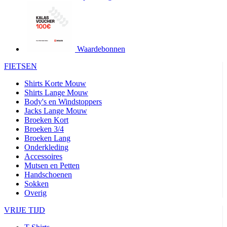
product[24427]
www.kalas.be
1 jaar
product[24032]
www.kalas.be
1 jaar
product[24233]
www.kalas.be
1 jaar
product[24251]
www.kalas.be
1 jaar
Waardebonnen
product[23960]
www.kalas.be
1 jaar
FIETSEN
product[24218]
www.kalas.be
1 jaar
Shirts Korte Mouw
product[24236]
www.kalas.be
1 jaar
Shirts Lange Mouw
Body's en Windstoppers
product[20000251]
www.kalas.be
1 jaar
Jacks Lange Mouw
product[24444]
www.kalas.be
1 jaar
Broeken Kort
Broeken 3/4
product[24391]
www.kalas.be
1 jaar
Broeken Lang
Onderkleding
product[24177]
www.kalas.be
1 jaar
Accessoires
product[24505]
www.kalas.be
1 jaar
Mutsen en Petten
Handschoenen
product[24238]
www.kalas.be
1 jaar
Sokken
product[24372]
www.kalas.be
1 jaar
Overig
product[24028]
www.kalas.be
1 jaar
VRIJE TIJD
product[24152]
www.kalas.be
1 jaar