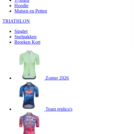
T-Shirts
product[24282]
www.kalas.be
1 jaar
Hoodie
Mutsen en Petten
product[20000356]
www.kalas.be
1 jaar
TRIATHLON
product[24116]
www.kalas.be
1 jaar
Singlet
product[24256]
www.kalas.be
1 jaar
Snelpakken
product[24093]
www.kalas.be
1 jaar
Broeken Kort
product[20000575]
www.kalas.be
1 jaar
product[24201]
www.kalas.be
1 jaar
product[20000856]
www.kalas.be
1 jaar
product[24383]
www.kalas.be
1 jaar
Zomer 2026
product[24242]
www.kalas.be
1 jaar
product[24212]
www.kalas.be
1 jaar
product[24325]
www.kalas.be
1 jaar
Team replica's
product[20000442]
www.kalas.be
1 jaar
product[20001016]
www.kalas.be
1 jaar
product[20000355]
www.kalas.be
1 jaar