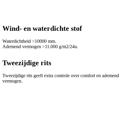
la
ge
sl
va
om
tr
di
Wind- en waterdichte stof
ve
CookieScriptConsent
6 maanden
De
CookieScript
Waterdichtheid >10000 mm.
wo
.kalas.be
Google
Ademend vermogen >11.000 g/m2/24u.
do
Privacy Policy
Sc
o
c
Tweezijdige rits
va
o
co
Tweezijdige rits geeft extra controle over comfort en ademend
va
vermogen.
Sc
no
co
laravel_session
1 dag
In
Laravel LLC
la
www.kalas.be
la
om
in
ge
id
PHPSESSID
Sessie
C
PHP.net