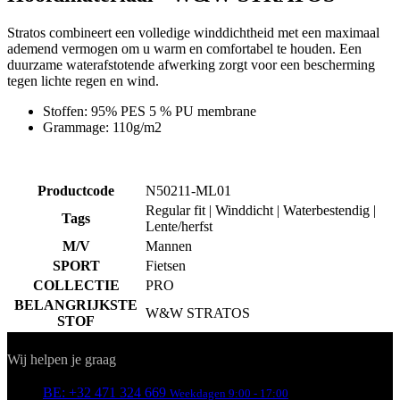
STOF
product[24151]
www.kalas.be
1 jaar
Contact
Wij helpen je graag
product[24099]
www.kalas.be
1 jaar
product[24240]
www.kalas.be
1 jaar
BE: +32 471 324 669
Weekdagen 9:00 - 17:00
support@kalas.cc
product[24241]
www.kalas.be
1 jaar
product[20001003]
www.kalas.be
1 jaar
INFORMATIE
product[24071]
www.kalas.be
1 jaar
Vacatures
Algemene verkoopsvoorwaarden
product[24029]
www.kalas.be
1 jaar
Privacybeleid
product[24260]
www.kalas.be
1 jaar
Over ons
Cookiebeleid
product[24527]
www.kalas.be
1 jaar
KLANTENSERVICE
product[20000443]
www.kalas.be
1 jaar
product[24070]
www.kalas.be
1 jaar
Verzending
Retouren
product[24354]
www.kalas.be
1 jaar
Downloaden
Veelgestelde vragen
product[24375]
www.kalas.be
1 jaar
Maattabel
product[20001000]
www.kalas.be
1 jaar
Contact
product[20000616]
www.kalas.be
1 jaar