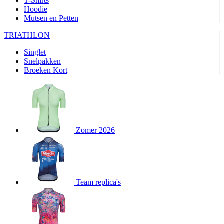
T-Shirts
product[24282]
www.kalas.be
1 jaar
Hoodie
Mutsen en Petten
product[20000356]
www.kalas.be
1 jaar
TRIATHLON
product[24116]
www.kalas.be
1 jaar
Singlet
product[24256]
www.kalas.be
1 jaar
Snelpakken
product[24093]
www.kalas.be
1 jaar
Broeken Kort
product[20000575]
www.kalas.be
1 jaar
product[24201]
www.kalas.be
1 jaar
product[20000856]
www.kalas.be
1 jaar
product[24383]
www.kalas.be
1 jaar
Zomer 2026
product[24242]
www.kalas.be
1 jaar
product[24212]
www.kalas.be
1 jaar
product[24325]
www.kalas.be
1 jaar
Team replica's
product[20000442]
www.kalas.be
1 jaar
product[20001016]
www.kalas.be
1 jaar
product[20000355]
www.kalas.be
1 jaar