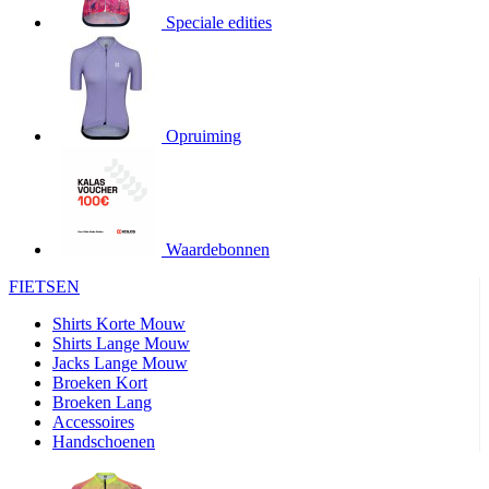
product[20000706]
www.kalas.be
1 jaar
Speciale edities
product[24140]
www.kalas.be
1 jaar
product[24367]
www.kalas.be
1 jaar
product[20000986]
www.kalas.be
1 jaar
product[24301]
www.kalas.be
1 jaar
Opruiming
product[20000119]
www.kalas.be
1 jaar
product[20001459]
www.kalas.be
1 jaar
product[24083]
www.kalas.be
1 jaar
Waardebonnen
product[24388]
www.kalas.be
1 jaar
FIETSEN
product[20000570]
www.kalas.be
1 jaar
product[24078]
www.kalas.be
1 jaar
Shirts Korte Mouw
Shirts Lange Mouw
product[24273]
www.kalas.be
1 jaar
Jacks Lange Mouw
Broeken Kort
webChangePopupShowed
www.kalas.be
1 jaar
Broeken Lang
product[20000350]
www.kalas.be
1 jaar
Accessoires
Handschoenen
product[24270]
www.kalas.be
1 jaar
product[24077]
www.kalas.be
1 jaar