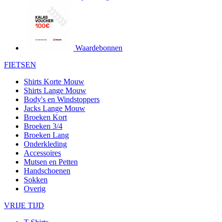
product[24427]
www.kalas.be
1 jaar
product[24032]
www.kalas.be
1 jaar
product[24233]
www.kalas.be
1 jaar
product[24251]
www.kalas.be
1 jaar
Waardebonnen
product[23960]
www.kalas.be
1 jaar
FIETSEN
product[24218]
www.kalas.be
1 jaar
Shirts Korte Mouw
product[24236]
www.kalas.be
1 jaar
Shirts Lange Mouw
Body's en Windstoppers
product[20000251]
www.kalas.be
1 jaar
Jacks Lange Mouw
product[24444]
www.kalas.be
1 jaar
Broeken Kort
Broeken 3/4
product[24391]
www.kalas.be
1 jaar
Broeken Lang
Onderkleding
product[24177]
www.kalas.be
1 jaar
Accessoires
product[24505]
www.kalas.be
1 jaar
Mutsen en Petten
Handschoenen
product[24238]
www.kalas.be
1 jaar
Sokken
product[24372]
www.kalas.be
1 jaar
Overig
product[24028]
www.kalas.be
1 jaar
VRIJE TIJD
product[24152]
www.kalas.be
1 jaar