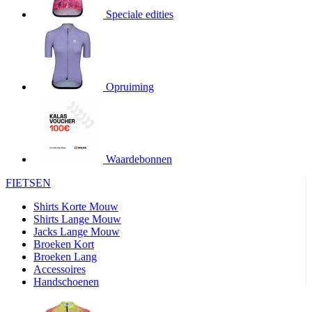
product[20000706]
www.kalas.be
1 jaar
Speciale edities
product[24140]
www.kalas.be
1 jaar
product[24367]
www.kalas.be
1 jaar
product[20000986]
www.kalas.be
1 jaar
product[24301]
www.kalas.be
1 jaar
Opruiming
product[20000119]
www.kalas.be
1 jaar
product[20001459]
www.kalas.be
1 jaar
product[24083]
www.kalas.be
1 jaar
Waardebonnen
product[24388]
www.kalas.be
1 jaar
FIETSEN
product[20000570]
www.kalas.be
1 jaar
product[24078]
www.kalas.be
1 jaar
Shirts Korte Mouw
Shirts Lange Mouw
product[24273]
www.kalas.be
1 jaar
Jacks Lange Mouw
Broeken Kort
webChangePopupShowed
www.kalas.be
1 jaar
Broeken Lang
product[20000350]
www.kalas.be
1 jaar
Accessoires
Handschoenen
product[24270]
www.kalas.be
1 jaar
product[24077]
www.kalas.be
1 jaar