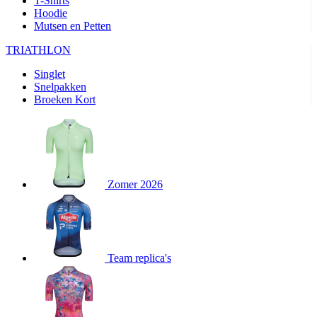
T-Shirts
product[24282]
www.kalas.be
1 jaar
Hoodie
Mutsen en Petten
product[20000356]
www.kalas.be
1 jaar
TRIATHLON
product[24116]
www.kalas.be
1 jaar
Singlet
product[24256]
www.kalas.be
1 jaar
Snelpakken
product[24093]
www.kalas.be
1 jaar
Broeken Kort
product[20000575]
www.kalas.be
1 jaar
product[24201]
www.kalas.be
1 jaar
product[20000856]
www.kalas.be
1 jaar
product[24383]
www.kalas.be
1 jaar
Zomer 2026
product[24242]
www.kalas.be
1 jaar
product[24212]
www.kalas.be
1 jaar
product[24325]
www.kalas.be
1 jaar
Team replica's
product[20000442]
www.kalas.be
1 jaar
product[20001016]
www.kalas.be
1 jaar
product[20000355]
www.kalas.be
1 jaar