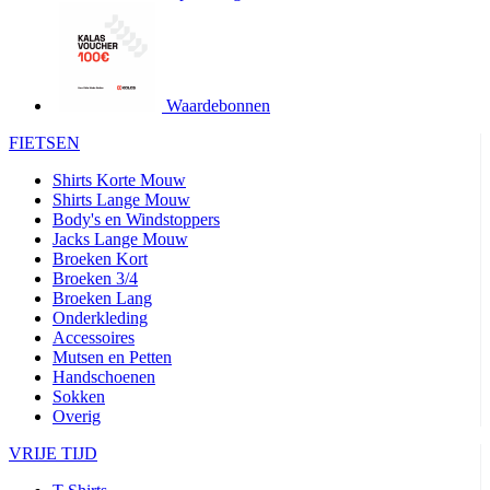
product[24427]
www.kalas.be
1 jaar
product[24032]
www.kalas.be
1 jaar
product[24233]
www.kalas.be
1 jaar
product[24251]
www.kalas.be
1 jaar
Waardebonnen
product[23960]
www.kalas.be
1 jaar
FIETSEN
product[24218]
www.kalas.be
1 jaar
Shirts Korte Mouw
product[24236]
www.kalas.be
1 jaar
Shirts Lange Mouw
Body's en Windstoppers
product[20000251]
www.kalas.be
1 jaar
Jacks Lange Mouw
product[24444]
www.kalas.be
1 jaar
Broeken Kort
Broeken 3/4
product[24391]
www.kalas.be
1 jaar
Broeken Lang
Onderkleding
product[24177]
www.kalas.be
1 jaar
Accessoires
product[24505]
www.kalas.be
1 jaar
Mutsen en Petten
Handschoenen
product[24238]
www.kalas.be
1 jaar
Sokken
product[24372]
www.kalas.be
1 jaar
Overig
product[24028]
www.kalas.be
1 jaar
VRIJE TIJD
product[24152]
www.kalas.be
1 jaar