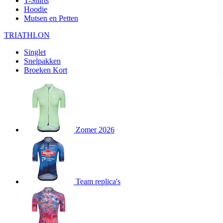
T-Shirts
product[24282]
www.kalas.be
1 jaar
Hoodie
Mutsen en Petten
product[20000356]
www.kalas.be
1 jaar
TRIATHLON
product[24116]
www.kalas.be
1 jaar
Singlet
product[24256]
www.kalas.be
1 jaar
Snelpakken
product[24093]
www.kalas.be
1 jaar
Broeken Kort
product[20000575]
www.kalas.be
1 jaar
product[24201]
www.kalas.be
1 jaar
product[20000856]
www.kalas.be
1 jaar
product[24383]
www.kalas.be
1 jaar
Zomer 2026
product[24242]
www.kalas.be
1 jaar
product[24212]
www.kalas.be
1 jaar
product[24325]
www.kalas.be
1 jaar
Team replica's
product[20000442]
www.kalas.be
1 jaar
product[20001016]
www.kalas.be
1 jaar
product[20000355]
www.kalas.be
1 jaar