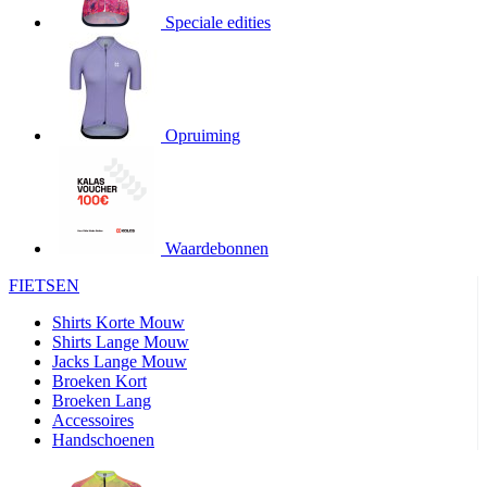
product[20000706]
www.kalas.be
1 jaar
Speciale edities
product[24140]
www.kalas.be
1 jaar
product[24367]
www.kalas.be
1 jaar
product[20000986]
www.kalas.be
1 jaar
product[24301]
www.kalas.be
1 jaar
Opruiming
product[20000119]
www.kalas.be
1 jaar
product[20001459]
www.kalas.be
1 jaar
product[24083]
www.kalas.be
1 jaar
Waardebonnen
product[24388]
www.kalas.be
1 jaar
FIETSEN
product[20000570]
www.kalas.be
1 jaar
product[24078]
www.kalas.be
1 jaar
Shirts Korte Mouw
Shirts Lange Mouw
product[24273]
www.kalas.be
1 jaar
Jacks Lange Mouw
Broeken Kort
webChangePopupShowed
www.kalas.be
1 jaar
Broeken Lang
product[20000350]
www.kalas.be
1 jaar
Accessoires
Handschoenen
product[24270]
www.kalas.be
1 jaar
product[24077]
www.kalas.be
1 jaar