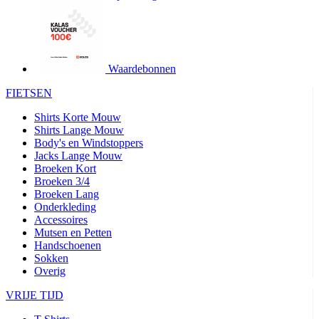
product[24427]
www.kalas.be
1 jaar
product[24032]
www.kalas.be
1 jaar
product[24233]
www.kalas.be
1 jaar
product[24251]
www.kalas.be
1 jaar
Waardebonnen
product[23960]
www.kalas.be
1 jaar
FIETSEN
product[24218]
www.kalas.be
1 jaar
Shirts Korte Mouw
product[24236]
www.kalas.be
1 jaar
Shirts Lange Mouw
Body's en Windstoppers
product[20000251]
www.kalas.be
1 jaar
Jacks Lange Mouw
product[24444]
www.kalas.be
1 jaar
Broeken Kort
Broeken 3/4
product[24391]
www.kalas.be
1 jaar
Broeken Lang
Onderkleding
product[24177]
www.kalas.be
1 jaar
Accessoires
product[24505]
www.kalas.be
1 jaar
Mutsen en Petten
Handschoenen
product[24238]
www.kalas.be
1 jaar
Sokken
product[24372]
www.kalas.be
1 jaar
Overig
product[24028]
www.kalas.be
1 jaar
VRIJE TIJD
product[24152]
www.kalas.be
1 jaar