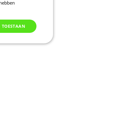
 hebben
S TOESTAAN
Niet
geclassificeerd
d
elding en
uikerssessie door