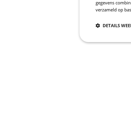
gegevens combiner
verzameld op bas
DETAILS WE
Noodzakelijk
Strikt noodzakelijke
accountbeheer. De we
Naam
_se20session