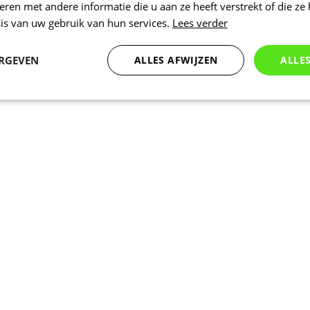
en met andere informatie die u aan ze heeft verstrekt of die ze
is van uw gebruik van hun services.
Lees verder
ERGEVEN
ALLES AFWIJZEN
ALLE
Statistieken
Marketing
Functioneel
Noodzakelijk
Statistieken
Marketing
Functioneel
Niet geclassificeer
 cookies maken de kernfunctionaliteiten van de website mogelijk, zoals gebruikersaanm
bsite kan niet goed worden gebruikt zonder de strikt noodzakelijke cookies.
Aanbieder
/
Vervaldatum
Omschrijving
Domein
www.kalas.be
1 jaar
Deze cookie wordt gebruikt om een gebr
de server te onderhouden.