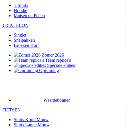
T-Shirts
Hoodie
Mutsen en Petten
TRIATHLON
Singlet
Snelpakken
Broeken Kort
Zomer 2026
Team replica's
Speciale edities
Opruiming
Waardebonnen
FIETSEN
Shirts Korte Mouw
Shirts Lange Mouw
Jacks Lange Mouw
Broeken Kort
Broeken Lang
Accessoires
Handschoenen