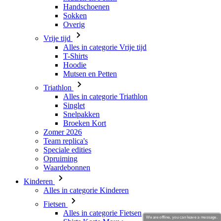
Alles in categorie Vrije tijd
T-Shirts
Hoodie
Mutsen en Petten
Triathlon
Alles in categorie Triathlon
Singlet
Snelpakken
Broeken Kort
Zomer 2026
Team replica's
Speciale edities
Opruiming
Waardebonnen
Kinderen
Alles in categorie Kinderen
Fietsen
Alles in categorie Fietsen
Shirts Korte Mouw
Shirts Lange Mouw
Jacks Lange Mouw
Broeken Kort
Broeken Lang
We are offline, you can leave a message.