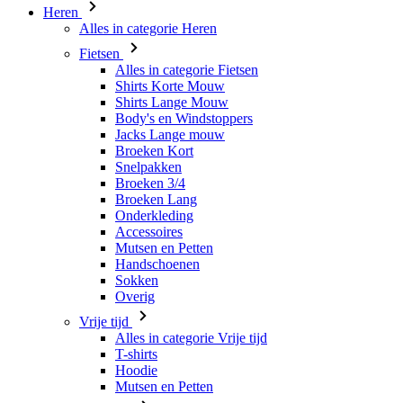
Shirts Korte Mouw
Shirts Lange Mouw
Body's en Windstoppers
Jacks Lange mouw
Broeken Kort
Snelpakken
Broeken 3/4
Broeken Lang
Onderkleding
Accessoires
Mutsen en Petten
Handschoenen
Sokken
Overig
Vrije tijd
Alles in categorie Vrije tijd
T-shirts
Hoodie
Mutsen en Petten
Triathlon
Alles in categorie Triathlon
Singlet
Snelpakken
Broeken Kort