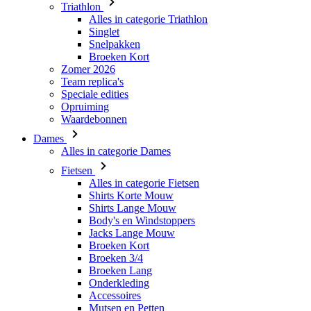
Zomer 2026
Team replica's
Speciale edities
Opruiming
Waardebonnen
Dames
Alles in categorie Dames
Fietsen
Alles in categorie Fietsen
Shirts Korte Mouw
Shirts Lange Mouw
Body's en Windstoppers
Jacks Lange Mouw
Broeken Kort
Broeken 3/4
Broeken Lang
Onderkleding
Accessoires
Mutsen en Petten
Handschoenen
Sokken
Overig
Vrije tijd