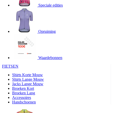
product[20000706]
www.kalas.be
1 jaar
Speciale edities
product[24140]
www.kalas.be
1 jaar
product[24367]
www.kalas.be
1 jaar
product[20000986]
www.kalas.be
1 jaar
product[24301]
www.kalas.be
1 jaar
Opruiming
product[20000119]
www.kalas.be
1 jaar
product[20001459]
www.kalas.be
1 jaar
product[24083]
www.kalas.be
1 jaar
Waardebonnen
product[24388]
www.kalas.be
1 jaar
FIETSEN
product[20000570]
www.kalas.be
1 jaar
product[24078]
www.kalas.be
1 jaar
Shirts Korte Mouw
Shirts Lange Mouw
product[24273]
www.kalas.be
1 jaar
Jacks Lange Mouw
Broeken Kort
webChangePopupShowed
www.kalas.be
1 jaar
Broeken Lang
product[20000350]
www.kalas.be
1 jaar
Accessoires
Handschoenen
product[24270]
www.kalas.be
1 jaar
product[24077]
www.kalas.be
1 jaar