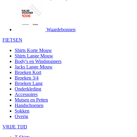
product[24427]
www.kalas.be
1 jaar
product[24032]
www.kalas.be
1 jaar
product[24233]
www.kalas.be
1 jaar
product[24251]
www.kalas.be
1 jaar
Waardebonnen
product[23960]
www.kalas.be
1 jaar
FIETSEN
product[24218]
www.kalas.be
1 jaar
Shirts Korte Mouw
product[24236]
www.kalas.be
1 jaar
Shirts Lange Mouw
Body's en Windstoppers
product[20000251]
www.kalas.be
1 jaar
Jacks Lange Mouw
product[24444]
www.kalas.be
1 jaar
Broeken Kort
Broeken 3/4
product[24391]
www.kalas.be
1 jaar
Broeken Lang
Onderkleding
product[24177]
www.kalas.be
1 jaar
Accessoires
product[24505]
www.kalas.be
1 jaar
Mutsen en Petten
Handschoenen
product[24238]
www.kalas.be
1 jaar
Sokken
product[24372]
www.kalas.be
1 jaar
Overig
product[24028]
www.kalas.be
1 jaar
VRIJE TIJD
product[24152]
www.kalas.be
1 jaar