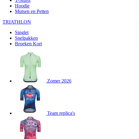
T-Shirts
product[24282]
www.kalas.be
1 jaar
Hoodie
Mutsen en Petten
product[20000356]
www.kalas.be
1 jaar
TRIATHLON
product[24116]
www.kalas.be
1 jaar
Singlet
product[24256]
www.kalas.be
1 jaar
Snelpakken
product[24093]
www.kalas.be
1 jaar
Broeken Kort
product[20000575]
www.kalas.be
1 jaar
product[24201]
www.kalas.be
1 jaar
product[20000856]
www.kalas.be
1 jaar
product[24383]
www.kalas.be
1 jaar
Zomer 2026
product[24242]
www.kalas.be
1 jaar
product[24212]
www.kalas.be
1 jaar
product[24325]
www.kalas.be
1 jaar
Team replica's
product[20000442]
www.kalas.be
1 jaar
product[20001016]
www.kalas.be
1 jaar
product[20000355]
www.kalas.be
1 jaar