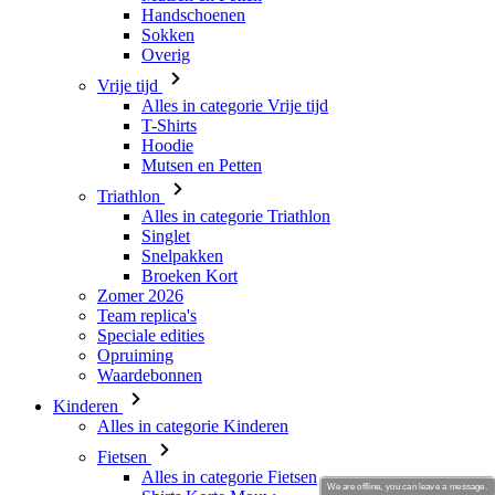
Handschoenen
Sokken
Overig
Vrije tijd
Alles in categorie Vrije tijd
T-Shirts
Hoodie
Mutsen en Petten
Triathlon
Alles in categorie Triathlon
Singlet
Snelpakken
Broeken Kort
Zomer 2026
Team replica's
Speciale edities
Opruiming
Waardebonnen
Kinderen
Alles in categorie Kinderen
Fietsen
Alles in categorie Fietsen
We are offline, you can leave a message.