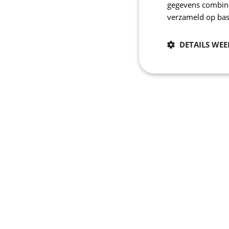
gegevens combiner
verzameld op bas
DETAILS WE
Noodzakelijk
Strikt noodzakelijke
accountbeheer. De we
Naam
_se20session