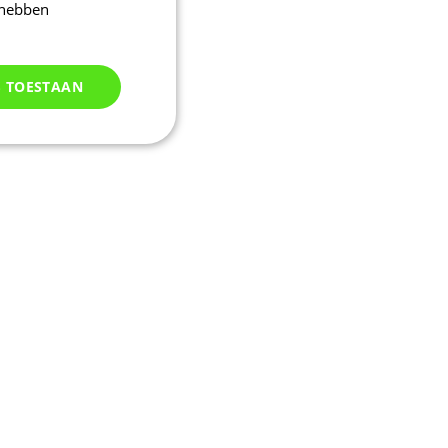
 hebben
S TOESTAAN
Niet
geclassificeerd
d
elding en
uikerssessie door