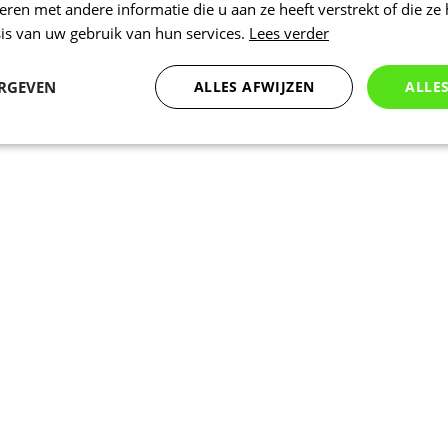
en met andere informatie die u aan ze heeft verstrekt of die ze
is van uw gebruik van hun services.
Lees verder
ERGEVEN
ALLES AFWIJZEN
ALLE
Statistieken
Marketing
Functioneel
Noodzakelijk
Statistieken
Marketing
Functioneel
Niet geclassificeer
 cookies maken de kernfunctionaliteiten van de website mogelijk, zoals gebruikersaanm
bsite kan niet goed worden gebruikt zonder de strikt noodzakelijke cookies.
Aanbieder
/
Vervaldatum
Omschrijving
Domein
www.kalas.be
1 jaar
Deze cookie wordt gebruikt om een gebr
de server te onderhouden.