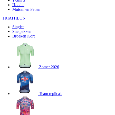
T-Shirts
product[24282]
www.kalas.be
1 jaar
Hoodie
Mutsen en Petten
product[20000356]
www.kalas.be
1 jaar
TRIATHLON
product[24116]
www.kalas.be
1 jaar
Singlet
product[24256]
www.kalas.be
1 jaar
Snelpakken
product[24093]
www.kalas.be
1 jaar
Broeken Kort
product[20000575]
www.kalas.be
1 jaar
product[24201]
www.kalas.be
1 jaar
product[20000856]
www.kalas.be
1 jaar
product[24383]
www.kalas.be
1 jaar
Zomer 2026
product[24242]
www.kalas.be
1 jaar
product[24212]
www.kalas.be
1 jaar
product[24325]
www.kalas.be
1 jaar
Team replica's
product[20000442]
www.kalas.be
1 jaar
product[20001016]
www.kalas.be
1 jaar
product[20000355]
www.kalas.be
1 jaar