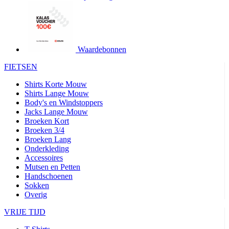
product[24427]
www.kalas.be
1 jaar
product[24032]
www.kalas.be
1 jaar
product[24233]
www.kalas.be
1 jaar
product[24251]
www.kalas.be
1 jaar
Waardebonnen
product[23960]
www.kalas.be
1 jaar
FIETSEN
product[24218]
www.kalas.be
1 jaar
Shirts Korte Mouw
product[24236]
www.kalas.be
1 jaar
Shirts Lange Mouw
Body's en Windstoppers
product[20000251]
www.kalas.be
1 jaar
Jacks Lange Mouw
product[24444]
www.kalas.be
1 jaar
Broeken Kort
Broeken 3/4
product[24391]
www.kalas.be
1 jaar
Broeken Lang
Onderkleding
product[24177]
www.kalas.be
1 jaar
Accessoires
product[24505]
www.kalas.be
1 jaar
Mutsen en Petten
Handschoenen
product[24238]
www.kalas.be
1 jaar
Sokken
product[24372]
www.kalas.be
1 jaar
Overig
product[24028]
www.kalas.be
1 jaar
VRIJE TIJD
product[24152]
www.kalas.be
1 jaar