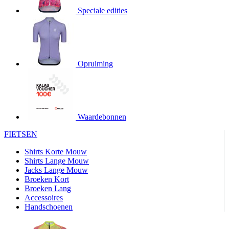
product[20000706]
www.kalas.be
1 jaar
Speciale edities
product[24140]
www.kalas.be
1 jaar
product[24367]
www.kalas.be
1 jaar
product[20000986]
www.kalas.be
1 jaar
product[24301]
www.kalas.be
1 jaar
Opruiming
product[20000119]
www.kalas.be
1 jaar
product[20001459]
www.kalas.be
1 jaar
product[24083]
www.kalas.be
1 jaar
Waardebonnen
product[24388]
www.kalas.be
1 jaar
FIETSEN
product[20000570]
www.kalas.be
1 jaar
product[24078]
www.kalas.be
1 jaar
Shirts Korte Mouw
Shirts Lange Mouw
product[24273]
www.kalas.be
1 jaar
Jacks Lange Mouw
Broeken Kort
webChangePopupShowed
www.kalas.be
1 jaar
Broeken Lang
product[20000350]
www.kalas.be
1 jaar
Accessoires
Handschoenen
product[24270]
www.kalas.be
1 jaar
product[24077]
www.kalas.be
1 jaar