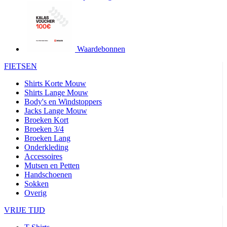
product[24427]
www.kalas.be
1 jaar
product[24032]
www.kalas.be
1 jaar
product[24233]
www.kalas.be
1 jaar
product[24251]
www.kalas.be
1 jaar
Waardebonnen
product[23960]
www.kalas.be
1 jaar
FIETSEN
product[24218]
www.kalas.be
1 jaar
Shirts Korte Mouw
product[24236]
www.kalas.be
1 jaar
Shirts Lange Mouw
Body's en Windstoppers
product[20000251]
www.kalas.be
1 jaar
Jacks Lange Mouw
product[24444]
www.kalas.be
1 jaar
Broeken Kort
Broeken 3/4
product[24391]
www.kalas.be
1 jaar
Broeken Lang
Onderkleding
product[24177]
www.kalas.be
1 jaar
Accessoires
product[24505]
www.kalas.be
1 jaar
Mutsen en Petten
Handschoenen
product[24238]
www.kalas.be
1 jaar
Sokken
product[24372]
www.kalas.be
1 jaar
Overig
product[24028]
www.kalas.be
1 jaar
VRIJE TIJD
product[24152]
www.kalas.be
1 jaar