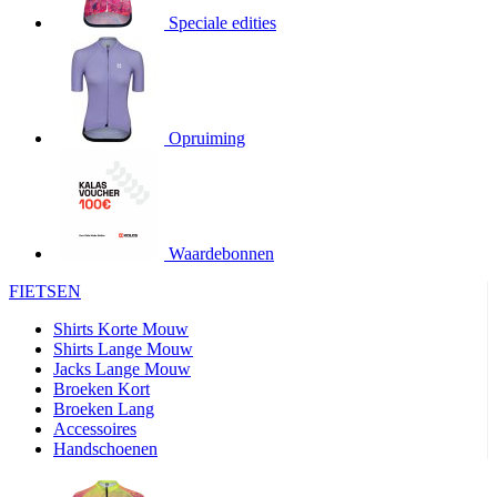
product[20000706]
www.kalas.be
1 jaar
Speciale edities
product[24140]
www.kalas.be
1 jaar
product[24367]
www.kalas.be
1 jaar
product[20000986]
www.kalas.be
1 jaar
product[24301]
www.kalas.be
1 jaar
Opruiming
product[20000119]
www.kalas.be
1 jaar
product[20001459]
www.kalas.be
1 jaar
product[24083]
www.kalas.be
1 jaar
Waardebonnen
product[24388]
www.kalas.be
1 jaar
FIETSEN
product[20000570]
www.kalas.be
1 jaar
product[24078]
www.kalas.be
1 jaar
Shirts Korte Mouw
Shirts Lange Mouw
product[24273]
www.kalas.be
1 jaar
Jacks Lange Mouw
Broeken Kort
webChangePopupShowed
www.kalas.be
1 jaar
Broeken Lang
product[20000350]
www.kalas.be
1 jaar
Accessoires
Handschoenen
product[24270]
www.kalas.be
1 jaar
product[24077]
www.kalas.be
1 jaar