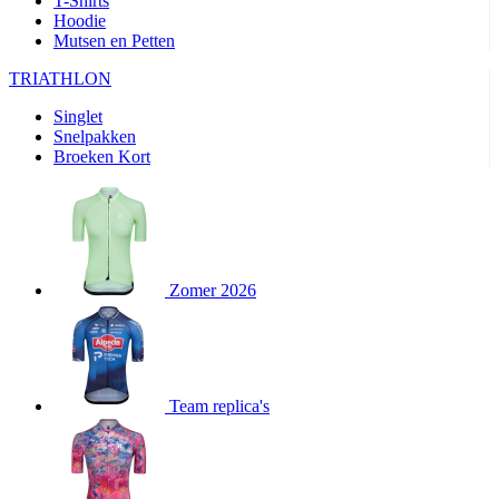
T-Shirts
product[24282]
www.kalas.be
1 jaar
Hoodie
Mutsen en Petten
product[20000356]
www.kalas.be
1 jaar
TRIATHLON
product[24116]
www.kalas.be
1 jaar
Singlet
product[24256]
www.kalas.be
1 jaar
Snelpakken
product[24093]
www.kalas.be
1 jaar
Broeken Kort
product[20000575]
www.kalas.be
1 jaar
product[24201]
www.kalas.be
1 jaar
product[20000856]
www.kalas.be
1 jaar
product[24383]
www.kalas.be
1 jaar
Zomer 2026
product[24242]
www.kalas.be
1 jaar
product[24212]
www.kalas.be
1 jaar
product[24325]
www.kalas.be
1 jaar
Team replica's
product[20000442]
www.kalas.be
1 jaar
product[20001016]
www.kalas.be
1 jaar
product[20000355]
www.kalas.be
1 jaar