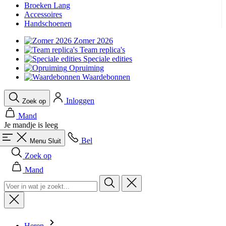
Broeken Lang
product[24139]
www.kalas.be
1 jaar
Accessoires
Handschoenen
product[20000351]
www.kalas.be
1 jaar
Zomer 2026
product[24219]
www.kalas.be
1 jaar
Team replica's
product[24128]
www.kalas.be
1 jaar
Speciale edities
Opruiming
product[24384]
www.kalas.be
1 jaar
Waardebonnen
product[24186]
www.kalas.be
1 jaar
Inloggen
Zoek op
product[24209]
www.kalas.be
1 jaar
Mand
product[24065]
www.kalas.be
1 jaar
Je mandje is leeg
product[24295]
www.kalas.be
1 jaar
Bel
Menu
Sluit
product[24285]
www.kalas.be
1 jaar
Zoek op
product[24522]
www.kalas.be
1 jaar
Mand
product[24115]
www.kalas.be
1 jaar
product[24443]
www.kalas.be
1 jaar
product[20001428]
www.kalas.be
1 jaar
product[24267]
www.kalas.be
1 jaar
Heren