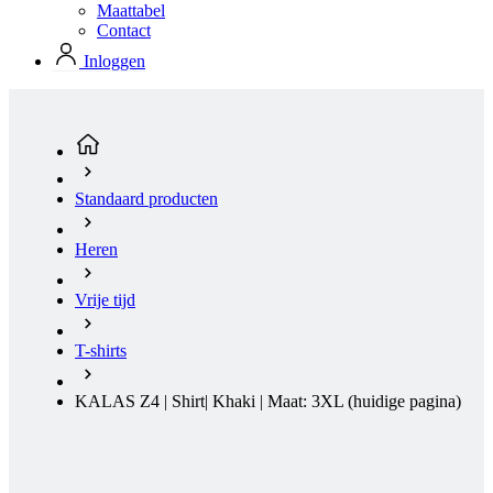
Maattabel
product[24151]
www.kalas.be
1 jaar
Contact
product[24099]
www.kalas.be
1 jaar
Inloggen
product[24240]
www.kalas.be
1 jaar
product[24241]
www.kalas.be
1 jaar
product[20001003]
www.kalas.be
1 jaar
product[24071]
www.kalas.be
1 jaar
Standaard producten
product[24029]
www.kalas.be
1 jaar
product[24260]
www.kalas.be
1 jaar
Heren
product[24527]
www.kalas.be
1 jaar
Vrije tijd
product[20000443]
www.kalas.be
1 jaar
product[24070]
www.kalas.be
1 jaar
T-shirts
product[24354]
www.kalas.be
1 jaar
KALAS Z4 | Shirt| Khaki | Maat: 3XL
(huidige pagina)
product[24375]
www.kalas.be
1 jaar
product[20001000]
www.kalas.be
1 jaar
product[20000616]
www.kalas.be
1 jaar