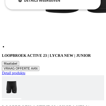
DETAILS WEERGEVEN
Noodzakelijk
Statistieken
Marketing
Functioneel
Niet geclassificeerd
LOOPBROEK ACTIVE 23 | LYCRA NEW | JUNIOR
Maattabel
VRAAG OFFERTE AAN
Detail produktu
Noodzakelijk
Statistieken
Marketing
Functioneel
Niet geclassificeerd
Strikt noodzakelijke cookies maken de
kernfunctionaliteiten van de website mogelijk, zoals
gebruikersaanmelding en accountbeheer. De