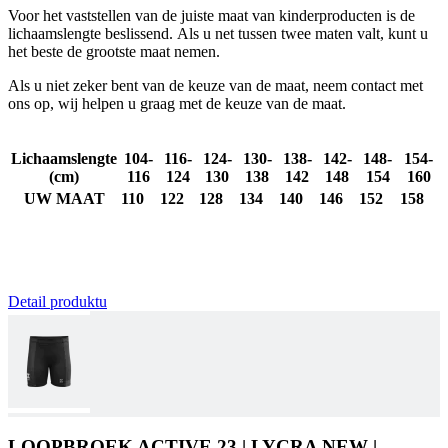
wo
ka
Voor het vaststellen van de juiste maat van kinderproducten is de
vo
lichaamslengte beslissend. Als u net tussen twee maten valt, kunt u
e
het beste de grootste maat nemen.
vo
b
ee
Als u niet zeker bent van de keuze van de maat, neem contact met
st
ons op, wij helpen u graag met de keuze van de maat.
ge
pa
VISITOR_PRIVACY_METADATA
6 maanden
De
YouTube
Lichaamslengte
104-
116-
124-
130-
138-
142-
148-
154-
wo
.youtube.com
(cm)
116
124
130
138
142
148
154
160
o
t
UW MAAT
110
122
128
134
140
146
152
158
de
pr
v
in
si
He
ge
Detail produktu
t
de
be
ve
pr
in
z
v
w
ge
LOOPBROEK ACTIVE 23 | LYCRA NEW |