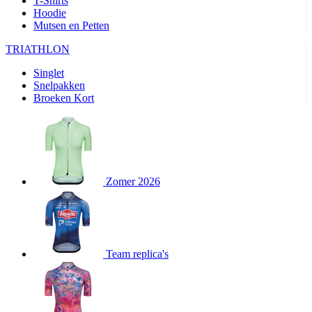
T-Shirts
product[24282]
www.kalas.be
1 jaar
Hoodie
Mutsen en Petten
product[20000356]
www.kalas.be
1 jaar
TRIATHLON
product[24116]
www.kalas.be
1 jaar
Singlet
product[24256]
www.kalas.be
1 jaar
Snelpakken
product[24093]
www.kalas.be
1 jaar
Broeken Kort
product[20000575]
www.kalas.be
1 jaar
product[24201]
www.kalas.be
1 jaar
product[20000856]
www.kalas.be
1 jaar
product[24383]
www.kalas.be
1 jaar
Zomer 2026
product[24242]
www.kalas.be
1 jaar
product[24212]
www.kalas.be
1 jaar
product[24325]
www.kalas.be
1 jaar
Team replica's
product[20000442]
www.kalas.be
1 jaar
product[20001016]
www.kalas.be
1 jaar
product[20000355]
www.kalas.be
1 jaar