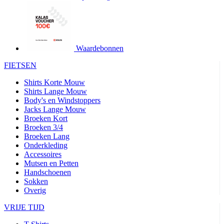
product[24427]
www.kalas.be
1 jaar
product[24032]
www.kalas.be
1 jaar
product[24233]
www.kalas.be
1 jaar
product[24251]
www.kalas.be
1 jaar
Waardebonnen
product[23960]
www.kalas.be
1 jaar
FIETSEN
product[24218]
www.kalas.be
1 jaar
Shirts Korte Mouw
product[24236]
www.kalas.be
1 jaar
Shirts Lange Mouw
Body's en Windstoppers
product[20000251]
www.kalas.be
1 jaar
Jacks Lange Mouw
product[24444]
www.kalas.be
1 jaar
Broeken Kort
Broeken 3/4
product[24391]
www.kalas.be
1 jaar
Broeken Lang
Onderkleding
product[24177]
www.kalas.be
1 jaar
Accessoires
product[24505]
www.kalas.be
1 jaar
Mutsen en Petten
Handschoenen
product[24238]
www.kalas.be
1 jaar
Sokken
product[24372]
www.kalas.be
1 jaar
Overig
product[24028]
www.kalas.be
1 jaar
VRIJE TIJD
product[24152]
www.kalas.be
1 jaar