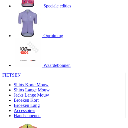
product[20000706]
www.kalas.be
1 jaar
Speciale edities
product[24140]
www.kalas.be
1 jaar
product[24367]
www.kalas.be
1 jaar
product[20000986]
www.kalas.be
1 jaar
product[24301]
www.kalas.be
1 jaar
Opruiming
product[20000119]
www.kalas.be
1 jaar
product[20001459]
www.kalas.be
1 jaar
product[24083]
www.kalas.be
1 jaar
Waardebonnen
product[24388]
www.kalas.be
1 jaar
FIETSEN
product[20000570]
www.kalas.be
1 jaar
product[24078]
www.kalas.be
1 jaar
Shirts Korte Mouw
Shirts Lange Mouw
product[24273]
www.kalas.be
1 jaar
Jacks Lange Mouw
Broeken Kort
webChangePopupShowed
www.kalas.be
1 jaar
Broeken Lang
product[20000350]
www.kalas.be
1 jaar
Accessoires
Handschoenen
product[24270]
www.kalas.be
1 jaar
product[24077]
www.kalas.be
1 jaar