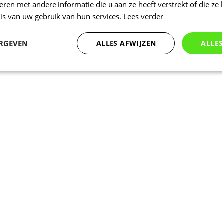
en met andere informatie die u aan ze heeft verstrekt of die ze
is van uw gebruik van hun services.
Lees verder
ERGEVEN
ALLES AFWIJZEN
ALLE
Statistieken
Marketing
Functioneel
Noodzakelijk
Statistieken
Marketing
Functioneel
Niet geclassificeer
 cookies maken de kernfunctionaliteiten van de website mogelijk, zoals gebruikersaanm
bsite kan niet goed worden gebruikt zonder de strikt noodzakelijke cookies.
Aanbieder
/
Vervaldatum
Omschrijving
Domein
www.kalas.be
1 jaar
Deze cookie wordt gebruikt om een gebr
de server te onderhouden.