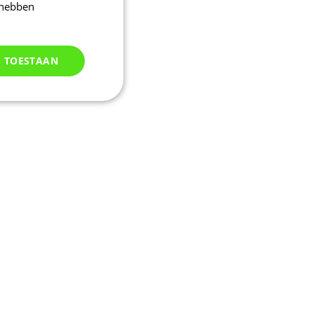
 hebben
S TOESTAAN
Niet
geclassificeerd
d
elding en
uikerssessie door