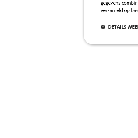
gegevens combiner
verzameld op bas
DETAILS WE
Noodzakelijk
Strikt noodzakelijke
accountbeheer. De we
Naam
_se20session