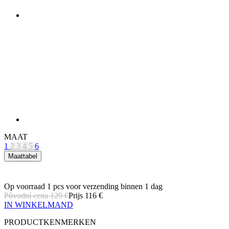
MAAT
1
2
3
4
5
6
Maattabel
Op voorraad 1 pcs
voor verzending binnen 1 dag
Původní cena
129 €
Prijs
116 €
IN WINKELMAND
PRODUCTKENMERKEN
ADEMEND VERMOGEN