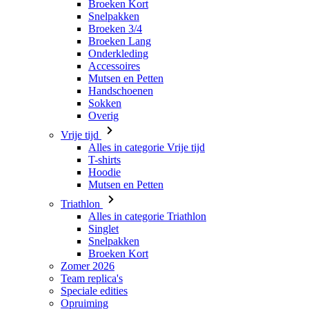
Accessoires
Mutsen en Petten
Handschoenen
Sokken
Overig
Vrije tijd
Alles in categorie Vrije tijd
T-shirts
Hoodie
Mutsen en Petten
Triathlon
Alles in categorie Triathlon
Singlet
Snelpakken
Broeken Kort
Zomer 2026
Team replica's
Speciale edities
Opruiming
Waardebonnen
Dames
Alles in categorie Dames
Fietsen