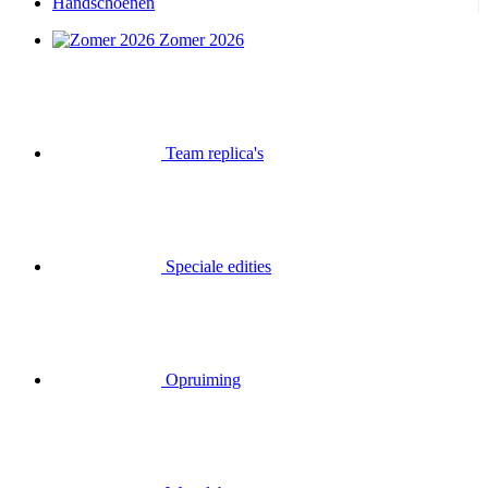
Handschoenen
Zomer 2026
Team replica's
Speciale edities
Opruiming
Waardebonnen
Inloggen
Zoek op
Mand