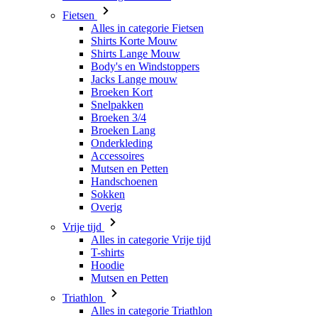
Body's en Windstoppers
Jacks Lange mouw
Broeken Kort
Snelpakken
Broeken 3/4
Broeken Lang
Onderkleding
Accessoires
Mutsen en Petten
Handschoenen
Sokken
Overig
Vrije tijd
Alles in categorie Vrije tijd
T-shirts
Hoodie
Mutsen en Petten
Triathlon
Alles in categorie Triathlon
Singlet
Snelpakken
Broeken Kort
Zomer 2026
Team replica's