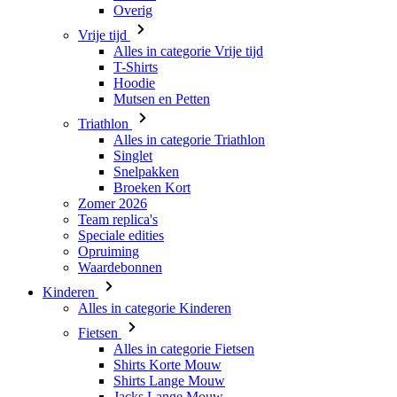
Hoodie
Mutsen en Petten
Triathlon
Alles in categorie Triathlon
Singlet
Snelpakken
Broeken Kort
Zomer 2026
Team replica's
Speciale edities
Opruiming
Waardebonnen
Kinderen
Alles in categorie Kinderen
Fietsen
Alles in categorie Fietsen
Shirts Korte Mouw
Shirts Lange Mouw
Jacks Lange Mouw
Broeken Kort
Broeken Lang
Accessoires
Handschoenen