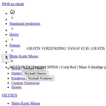
Přejít na obsah
Standaard producten
Heren
Fietsen
GRATIS VERZENDING VANAF €130 | GRATIS
Shirts Korte Mouw
MOTION Z4 | Fietsshirt SPINN | Coral Red | Maat: 6
(huidige 
Heren
Rozbalit Heren
Dames
Rozbalit Dames
Kinderen
Rozbalit Kinderen
Custom Teamwear
Stories
FIETSEN
Shirts Korte Mouw