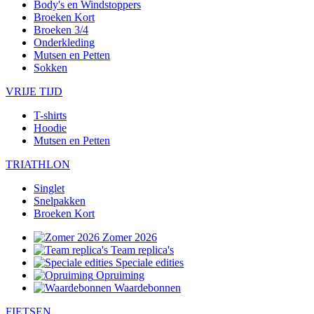
Body's en Windstoppers
Broeken Kort
Broeken 3/4
Onderkleding
Mutsen en Petten
Sokken
VRIJE TIJD
T-shirts
Hoodie
Mutsen en Petten
TRIATHLON
Singlet
Snelpakken
Broeken Kort
Zomer 2026
Team replica's
Speciale edities
Opruiming
Waardebonnen
FIETSEN