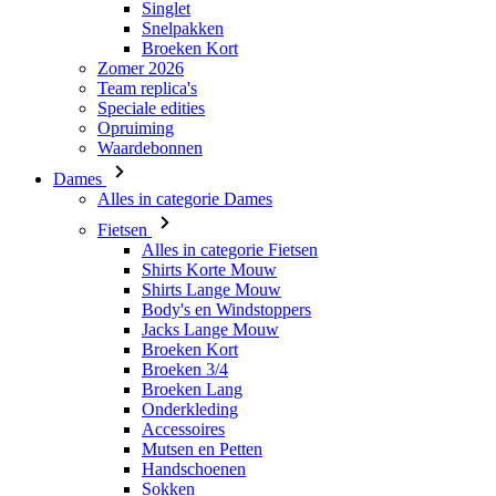
Speciale edities
Opruiming
Waardebonnen
Dames
Alles in categorie Dames
Fietsen
Alles in categorie Fietsen
Shirts Korte Mouw
Shirts Lange Mouw
Body's en Windstoppers
Jacks Lange Mouw
Broeken Kort
Broeken 3/4
Broeken Lang
Onderkleding
Accessoires
Mutsen en Petten
Handschoenen
Sokken
Overig
Vrije tijd
Alles in categorie Vrije tijd
T-Shirts