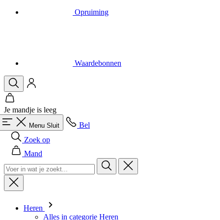
Waardebonnen
Je mandje is leeg
Bel
Menu
Sluit
Zoek op
Mand
Heren
Alles in categorie Heren
Fietsen
Alles in categorie Fietsen
Shirts Korte Mouw
Shirts Lange Mouw