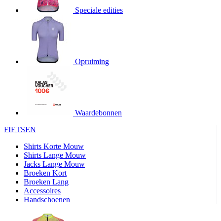
product[20000706]
www.kalas.be
1 jaar
Speciale edities
product[24140]
www.kalas.be
1 jaar
product[24367]
www.kalas.be
1 jaar
product[20000986]
www.kalas.be
1 jaar
product[24301]
www.kalas.be
1 jaar
Opruiming
product[20000119]
www.kalas.be
1 jaar
product[20001459]
www.kalas.be
1 jaar
product[24083]
www.kalas.be
1 jaar
Waardebonnen
product[24388]
www.kalas.be
1 jaar
FIETSEN
product[20000570]
www.kalas.be
1 jaar
product[24078]
www.kalas.be
1 jaar
Shirts Korte Mouw
Shirts Lange Mouw
product[24273]
www.kalas.be
1 jaar
Jacks Lange Mouw
Broeken Kort
webChangePopupShowed
www.kalas.be
1 jaar
Broeken Lang
product[20000350]
www.kalas.be
1 jaar
Accessoires
Handschoenen
product[24270]
www.kalas.be
1 jaar
product[24077]
www.kalas.be
1 jaar