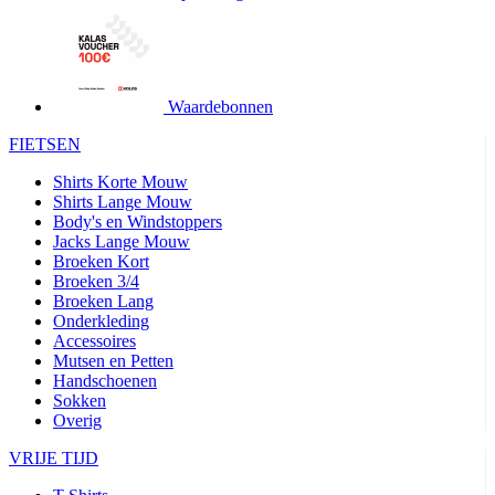
product[24427]
www.kalas.be
1 jaar
product[24032]
www.kalas.be
1 jaar
product[24233]
www.kalas.be
1 jaar
product[24251]
www.kalas.be
1 jaar
Waardebonnen
product[23960]
www.kalas.be
1 jaar
FIETSEN
product[24218]
www.kalas.be
1 jaar
Shirts Korte Mouw
product[24236]
www.kalas.be
1 jaar
Shirts Lange Mouw
Body's en Windstoppers
product[20000251]
www.kalas.be
1 jaar
Jacks Lange Mouw
product[24444]
www.kalas.be
1 jaar
Broeken Kort
Broeken 3/4
product[24391]
www.kalas.be
1 jaar
Broeken Lang
Onderkleding
product[24177]
www.kalas.be
1 jaar
Accessoires
product[24505]
www.kalas.be
1 jaar
Mutsen en Petten
Handschoenen
product[24238]
www.kalas.be
1 jaar
Sokken
product[24372]
www.kalas.be
1 jaar
Overig
product[24028]
www.kalas.be
1 jaar
VRIJE TIJD
product[24152]
www.kalas.be
1 jaar