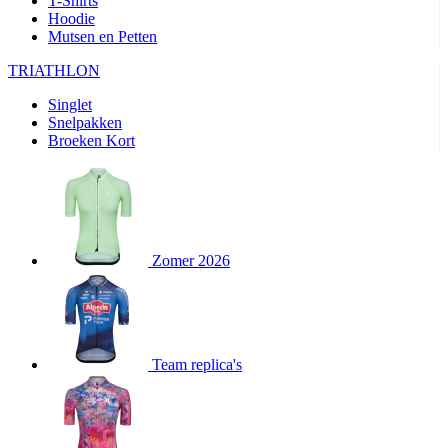
T-Shirts
product[24282]
www.kalas.be
1 jaar
Hoodie
Mutsen en Petten
product[20000356]
www.kalas.be
1 jaar
TRIATHLON
product[24116]
www.kalas.be
1 jaar
Singlet
product[24256]
www.kalas.be
1 jaar
Snelpakken
product[24093]
www.kalas.be
1 jaar
Broeken Kort
product[20000575]
www.kalas.be
1 jaar
product[24201]
www.kalas.be
1 jaar
product[20000856]
www.kalas.be
1 jaar
product[24383]
www.kalas.be
1 jaar
Zomer 2026
product[24242]
www.kalas.be
1 jaar
product[24212]
www.kalas.be
1 jaar
product[24325]
www.kalas.be
1 jaar
Team replica's
product[20000442]
www.kalas.be
1 jaar
product[20001016]
www.kalas.be
1 jaar
product[20000355]
www.kalas.be
1 jaar