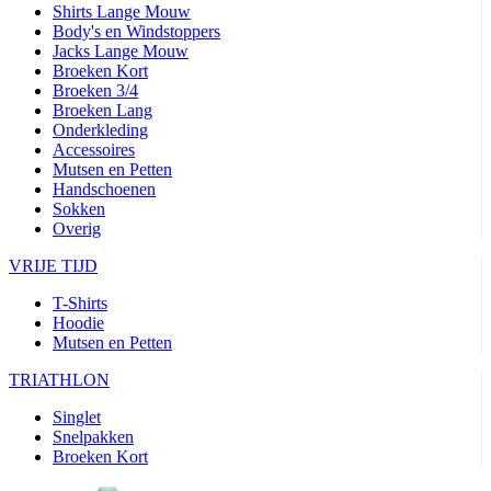
product[24427]
www.kalas.be
1 jaar
Shirts Lange Mouw
Body's en Windstoppers
product[24032]
www.kalas.be
1 jaar
Jacks Lange Mouw
product[24233]
www.kalas.be
1 jaar
Broeken Kort
Broeken 3/4
product[24251]
www.kalas.be
1 jaar
Broeken Lang
product[23960]
www.kalas.be
1 jaar
Onderkleding
Accessoires
product[24218]
www.kalas.be
1 jaar
Mutsen en Petten
Handschoenen
product[24236]
www.kalas.be
1 jaar
Sokken
product[20000251]
www.kalas.be
1 jaar
Overig
product[24444]
www.kalas.be
1 jaar
VRIJE TIJD
product[24391]
www.kalas.be
1 jaar
T-Shirts
product[24177]
www.kalas.be
1 jaar
Hoodie
Mutsen en Petten
product[24505]
www.kalas.be
1 jaar
TRIATHLON
product[24238]
www.kalas.be
1 jaar
product[24372]
www.kalas.be
1 jaar
Singlet
Snelpakken
product[24028]
www.kalas.be
1 jaar
Broeken Kort
product[24152]
www.kalas.be
1 jaar