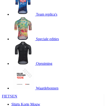
product[20000995]
www.kalas.be
1 jaar
product[24194]
www.kalas.be
1 jaar
Team replica's
product[24243]
www.kalas.be
1 jaar
product[24205]
www.kalas.be
1 jaar
product[24356]
www.kalas.be
1 jaar
product[24199]
www.kalas.be
1 jaar
Speciale edities
product[24040]
www.kalas.be
1 jaar
product[20000573]
www.kalas.be
1 jaar
product[20001442]
www.kalas.be
1 jaar
Opruiming
product[20000854]
www.kalas.be
1 jaar
product[20000349]
www.kalas.be
1 jaar
product[24341]
www.kalas.be
1 jaar
product[20000862]
www.kalas.be
1 jaar
Waardebonnen
product[24159]
www.kalas.be
1 jaar
FIETSEN
product[24111]
www.kalas.be
1 jaar
Shirts Korte Mouw