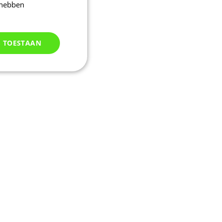
 hebben
S TOESTAAN
Niet
geclassificeerd
d
elding en
uikerssessie door