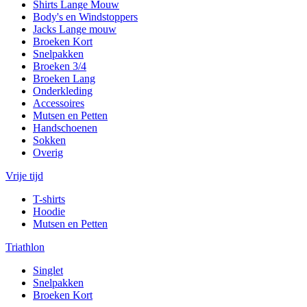
Shirts Lange Mouw
Body's en Windstoppers
Jacks Lange mouw
Broeken Kort
Snelpakken
Broeken 3/4
Broeken Lang
Onderkleding
Accessoires
Mutsen en Petten
Handschoenen
Sokken
Overig
Vrije tijd
T-shirts
Hoodie
Mutsen en Petten
Triathlon
Singlet
Snelpakken
Broeken Kort