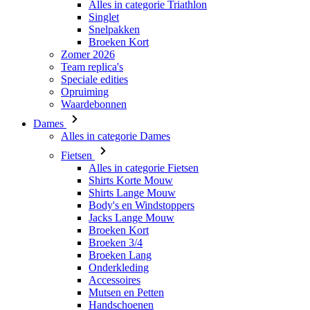
Alles in categorie Triathlon
Singlet
ipCountry
Snelpakken
Broeken Kort
Zomer 2026
CookieScriptConse
Team replica's
Speciale edities
Opruiming
Waardebonnen
laravel_session
Dames
Alles in categorie Dames
PHPSESSID
Fietsen
Alles in categorie Fietsen
Shirts Korte Mouw
Shirts Lange Mouw
Body's en Windstoppers
Jacks Lange Mouw
VISITOR_PRIVACY_
Broeken Kort
Broeken 3/4
Broeken Lang
Onderkleding
Accessoires
Mutsen en Petten
Handschoenen