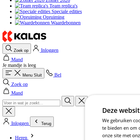
Zomer 2026
Team replica's
Speciale edities
Opruiming
Waardebonnen
Inloggen
Zoek op
Mand
Je mandje is leeg
Bel
Menu
Sluit
Zoek op
Mand
Deze websit
We gebruiken cook
Inloggen
Terug
te bieden en om 
onze site met onz
Heren