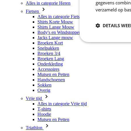
gegevens combiner
Alles in categorie Heren
verzameld op bas
Fietsen
Alles in categorie Fietsen
Shirts Korte Mouw
DETAILS WE
Shirts Lange Mouw
Body's en Windstoppers
Jacks Lange mouw
Broeken Kort
Noodzakelijk
Snelpakken
Broeken 3/4
Broeken Lang
Onderkleding
Accessoires
Mutsen en Petten
Handschoenen
Sokken
Overig
Vrije tijd
Strikt noodzakelijke
Alles in categorie Vrije tijd
accountbeheer. De we
T-shirts
Hoodie
Naam
Mutsen en Petten
_se20session
Triathlon