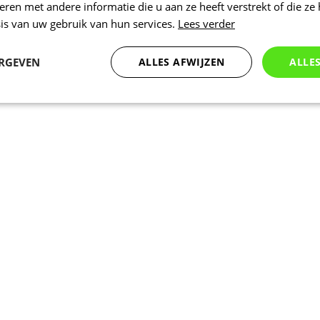
en met andere informatie die u aan ze heeft verstrekt of die ze
is van uw gebruik van hun services.
Lees verder
ERGEVEN
ALLES AFWIJZEN
ALLE
Statistieken
Marketing
Functioneel
Noodzakelijk
Statistieken
Marketing
Functioneel
Niet geclassificeer
 cookies maken de kernfunctionaliteiten van de website mogelijk, zoals gebruikersaanm
bsite kan niet goed worden gebruikt zonder de strikt noodzakelijke cookies.
Aanbieder
/
Vervaldatum
Omschrijving
Domein
www.kalas.be
1 jaar
Deze cookie wordt gebruikt om een gebr
de server te onderhouden.