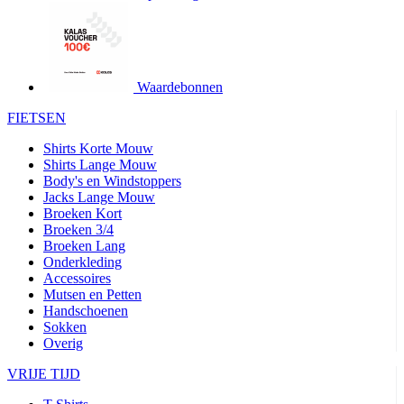
product[24427]
www.kalas.be
1 jaar
product[24032]
www.kalas.be
1 jaar
product[24233]
www.kalas.be
1 jaar
product[24251]
www.kalas.be
1 jaar
Waardebonnen
product[23960]
www.kalas.be
1 jaar
FIETSEN
product[24218]
www.kalas.be
1 jaar
Shirts Korte Mouw
product[24236]
www.kalas.be
1 jaar
Shirts Lange Mouw
Body's en Windstoppers
product[20000251]
www.kalas.be
1 jaar
Jacks Lange Mouw
product[24444]
www.kalas.be
1 jaar
Broeken Kort
Broeken 3/4
product[24391]
www.kalas.be
1 jaar
Broeken Lang
Onderkleding
product[24177]
www.kalas.be
1 jaar
Accessoires
product[24505]
www.kalas.be
1 jaar
Mutsen en Petten
Handschoenen
product[24238]
www.kalas.be
1 jaar
Sokken
product[24372]
www.kalas.be
1 jaar
Overig
product[24028]
www.kalas.be
1 jaar
VRIJE TIJD
product[24152]
www.kalas.be
1 jaar