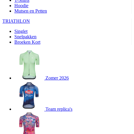
T-Shirts
product[24282]
www.kalas.be
1 jaar
Hoodie
Mutsen en Petten
product[20000356]
www.kalas.be
1 jaar
TRIATHLON
product[24116]
www.kalas.be
1 jaar
Singlet
product[24256]
www.kalas.be
1 jaar
Snelpakken
product[24093]
www.kalas.be
1 jaar
Broeken Kort
product[20000575]
www.kalas.be
1 jaar
product[24201]
www.kalas.be
1 jaar
product[20000856]
www.kalas.be
1 jaar
product[24383]
www.kalas.be
1 jaar
Zomer 2026
product[24242]
www.kalas.be
1 jaar
product[24212]
www.kalas.be
1 jaar
product[24325]
www.kalas.be
1 jaar
Team replica's
product[20000442]
www.kalas.be
1 jaar
product[20001016]
www.kalas.be
1 jaar
product[20000355]
www.kalas.be
1 jaar