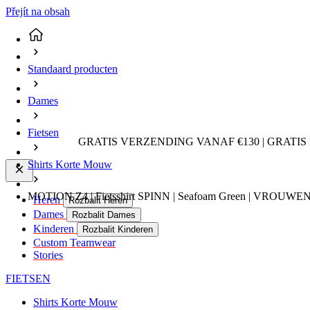
Přejít na obsah
Standaard producten
Dames
Fietsen
GRATIS VERZENDING VANAF €130 | GRATIS
Shirts Korte Mouw
MOTION Z4 | Fietsshirt SPINN | Seafoam Green | VROUWEN 
Heren
Rozbalit Heren
Dames
Rozbalit Dames
Kinderen
Rozbalit Kinderen
Custom Teamwear
Stories
FIETSEN
Shirts Korte Mouw