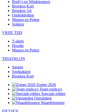
Body's en Windstoppers
Broeken Kort
Broeken 3/4
Onderkleding
Mutsen en Petten
Sokken
VRIJE TIJD
T-shirts
Hoodie
Mutsen en Petten
TRIATHLON
Singlet
Snelpakken
Broeken Kort
Zomer 2026
Team replica's
Speciale edities
Opruiming
Waardebonnen
FIETSEN