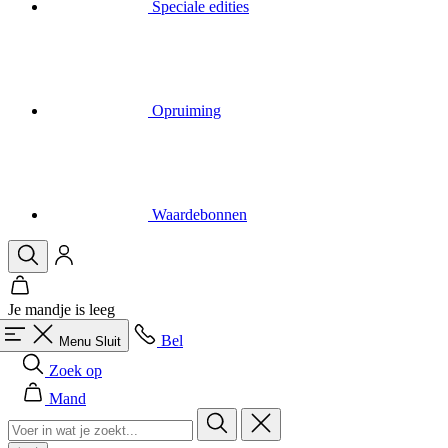
Speciale edities
Opruiming
Waardebonnen
Je mandje is leeg
Bel
Menu
Sluit
Zoek op
Mand