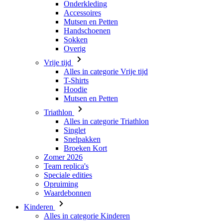
Onderkleding
Accessoires
Mutsen en Petten
Handschoenen
Sokken
Overig
Vrije tijd
Alles in categorie Vrije tijd
T-Shirts
Hoodie
Mutsen en Petten
Triathlon
Alles in categorie Triathlon
Singlet
Snelpakken
Broeken Kort
Zomer 2026
Team replica's
Speciale edities
Opruiming
Waardebonnen
Kinderen
Alles in categorie Kinderen