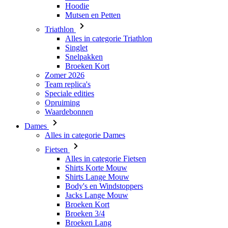
Hoodie
Mutsen en Petten
Triathlon
Alles in categorie Triathlon
Singlet
Snelpakken
Broeken Kort
Zomer 2026
Team replica's
Speciale edities
Opruiming
Waardebonnen
Dames
Alles in categorie Dames
Fietsen
Alles in categorie Fietsen
Shirts Korte Mouw
Shirts Lange Mouw
Body's en Windstoppers
Jacks Lange Mouw
Broeken Kort
Broeken 3/4
Broeken Lang