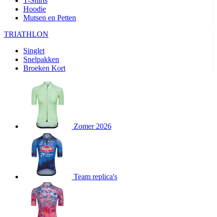
T-Shirts
product[24282]
www.kalas.be
1 jaar
Hoodie
Mutsen en Petten
product[20000356]
www.kalas.be
1 jaar
TRIATHLON
product[24116]
www.kalas.be
1 jaar
Singlet
product[24256]
www.kalas.be
1 jaar
Snelpakken
product[24093]
www.kalas.be
1 jaar
Broeken Kort
product[20000575]
www.kalas.be
1 jaar
product[24201]
www.kalas.be
1 jaar
product[20000856]
www.kalas.be
1 jaar
product[24383]
www.kalas.be
1 jaar
Zomer 2026
product[24242]
www.kalas.be
1 jaar
product[24212]
www.kalas.be
1 jaar
product[24325]
www.kalas.be
1 jaar
Team replica's
product[20000442]
www.kalas.be
1 jaar
product[20001016]
www.kalas.be
1 jaar
product[20000355]
www.kalas.be
1 jaar