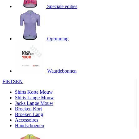
product[20000706]
www.kalas.be
1 jaar
Speciale edities
product[24140]
www.kalas.be
1 jaar
product[24367]
www.kalas.be
1 jaar
product[20000986]
www.kalas.be
1 jaar
product[24301]
www.kalas.be
1 jaar
Opruiming
product[20000119]
www.kalas.be
1 jaar
product[20001459]
www.kalas.be
1 jaar
product[24083]
www.kalas.be
1 jaar
Waardebonnen
product[24388]
www.kalas.be
1 jaar
FIETSEN
product[20000570]
www.kalas.be
1 jaar
product[24078]
www.kalas.be
1 jaar
Shirts Korte Mouw
Shirts Lange Mouw
product[24273]
www.kalas.be
1 jaar
Jacks Lange Mouw
Broeken Kort
webChangePopupShowed
www.kalas.be
1 jaar
Broeken Lang
product[20000350]
www.kalas.be
1 jaar
Accessoires
Handschoenen
product[24270]
www.kalas.be
1 jaar
product[24077]
www.kalas.be
1 jaar