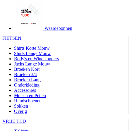
product[24427]
www.kalas.be
1 jaar
product[24032]
www.kalas.be
1 jaar
product[24233]
www.kalas.be
1 jaar
product[24251]
www.kalas.be
1 jaar
Waardebonnen
product[23960]
www.kalas.be
1 jaar
FIETSEN
product[24218]
www.kalas.be
1 jaar
Shirts Korte Mouw
product[24236]
www.kalas.be
1 jaar
Shirts Lange Mouw
Body's en Windstoppers
product[20000251]
www.kalas.be
1 jaar
Jacks Lange Mouw
product[24444]
www.kalas.be
1 jaar
Broeken Kort
Broeken 3/4
product[24391]
www.kalas.be
1 jaar
Broeken Lang
Onderkleding
product[24177]
www.kalas.be
1 jaar
Accessoires
product[24505]
www.kalas.be
1 jaar
Mutsen en Petten
Handschoenen
product[24238]
www.kalas.be
1 jaar
Sokken
product[24372]
www.kalas.be
1 jaar
Overig
product[24028]
www.kalas.be
1 jaar
VRIJE TIJD
product[24152]
www.kalas.be
1 jaar