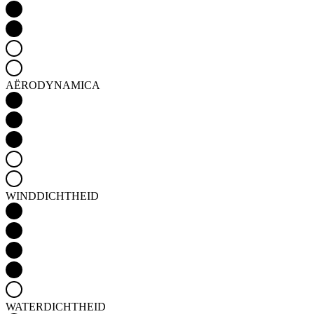
AËRODYNAMICA
WINDDICHTHEID
WATERDICHTHEID