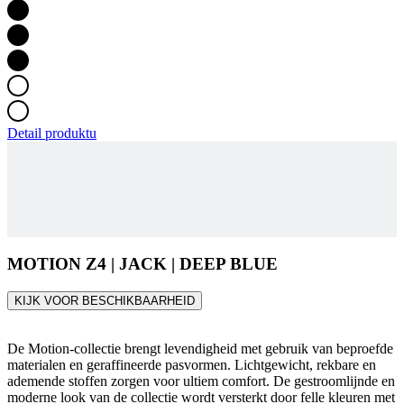
Detail produktu
MOTION Z4 | JACK | DEEP BLUE
KIJK VOOR BESCHIKBAARHEID
De Motion-collectie brengt levendigheid met gebruik van beproefde
materialen en geraffineerde pasvormen. Lichtgewicht, rekbare en
ademende stoffen zorgen voor ultiem comfort. De gestroomlijnde en
moderne look van de collectie wordt versterkt door felle kleuren met
een dynamisch element op de borst.
Your Ride Made Better