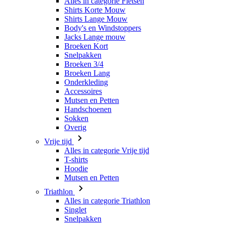
Broeken Kort
Snelpakken
Broeken 3/4
Broeken Lang
Onderkleding
Accessoires
Mutsen en Petten
Handschoenen
Sokken
Overig
Vrije tijd
Alles in categorie Vrije tijd
T-shirts
Hoodie
Mutsen en Petten
Triathlon
Alles in categorie Triathlon
Singlet
Snelpakken
Broeken Kort
Zomer 2026
Team replica's
Speciale edities
Opruiming