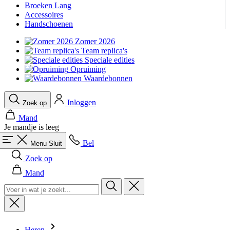
Broeken Lang
product[24139]
www.kalas.be
1 jaar
Accessoires
Handschoenen
product[20000351]
www.kalas.be
1 jaar
Zomer 2026
product[24219]
www.kalas.be
1 jaar
Team replica's
product[24128]
www.kalas.be
1 jaar
Speciale edities
Opruiming
product[24384]
www.kalas.be
1 jaar
Waardebonnen
product[24186]
www.kalas.be
1 jaar
Inloggen
Zoek op
product[24209]
www.kalas.be
1 jaar
Mand
product[24065]
www.kalas.be
1 jaar
Je mandje is leeg
product[24295]
www.kalas.be
1 jaar
Bel
Menu
Sluit
product[24285]
www.kalas.be
1 jaar
Zoek op
product[24522]
www.kalas.be
1 jaar
Mand
product[24115]
www.kalas.be
1 jaar
product[24443]
www.kalas.be
1 jaar
product[20001428]
www.kalas.be
1 jaar
product[24267]
www.kalas.be
1 jaar
Heren