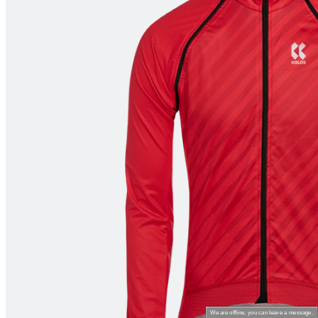
product[24462]
www.kalas.be
1 jaar
product[24026]
www.kalas.be
1 jaar
product[24263]
www.kalas.be
1 jaar
product[20001427]
www.kalas.be
1 jaar
product[23977]
www.kalas.be
1 jaar
product[24533]
www.kalas.be
1 jaar
product[24143]
www.kalas.be
1 jaar
product[20000861]
www.kalas.be
1 jaar
product[24269]
www.kalas.be
1 jaar
product[23989]
www.kalas.be
1 jaar
product[24438]
www.kalas.be
1 jaar
product[24150]
www.kalas.be
1 jaar
product[24244]
www.kalas.be
1 jaar
product[24067]
www.kalas.be
1 jaar
product[24309]
www.kalas.be
1 jaar
We are offline, you can leave a message.