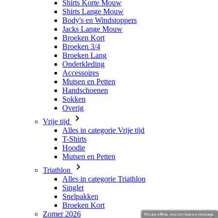
Broeken 3/4
Broeken Lang
Onderkleding
Accessoires
Mutsen en Petten
Handschoenen
Sokken
Overig
Vrije tijd
Alles in categorie Vrije tijd
T-Shirts
Hoodie
Mutsen en Petten
Triathlon
Alles in categorie Triathlon
Singlet
Snelpakken
Broeken Kort
Zomer 2026
Team replica's
Speciale edities
Opruiming
Waardebonnen
We are offline, you can leave a message.