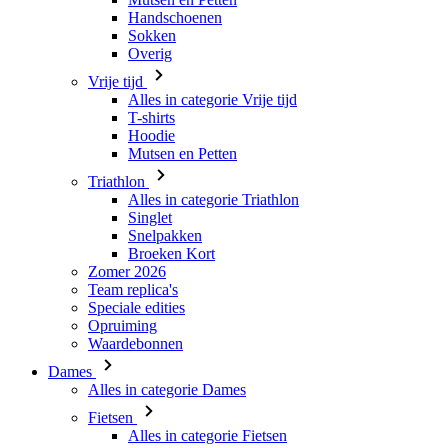
Alles in categorie Vrije tijd
T-shirts
Hoodie
Mutsen en Petten
Triathlon
Alles in categorie Triathlon
Singlet
Snelpakken
Broeken Kort
Zomer 2026
Team replica's
Speciale edities
Opruiming
Waardebonnen
Dames
Alles in categorie Dames
Fietsen
Alles in categorie Fietsen
Shirts Korte Mouw
Shirts Lange Mouw
Body's en Windstoppers
Jacks Lange Mouw
Broeken Kort