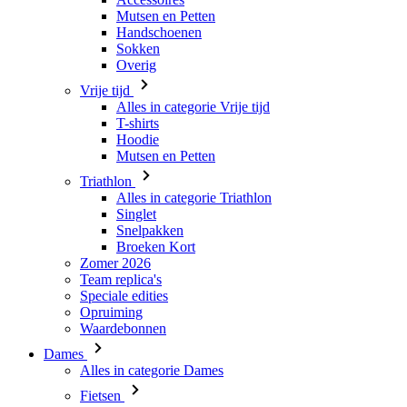
Mutsen en Petten
Handschoenen
Sokken
Overig
Vrije tijd
Alles in categorie Vrije tijd
T-shirts
Hoodie
Mutsen en Petten
Triathlon
Alles in categorie Triathlon
Singlet
Snelpakken
Broeken Kort
Zomer 2026
Team replica's
Speciale edities
Opruiming
Waardebonnen
Dames
Alles in categorie Dames
Fietsen