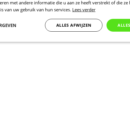
en met andere informatie die u aan ze heeft verstrekt of die ze
is van uw gebruik van hun services.
Lees verder
ERGEVEN
ALLES AFWIJZEN
ALLE
Statistieken
Marketing
Functioneel
Noodzakelijk
Statistieken
Marketing
Functioneel
Niet geclassificeer
 cookies maken de kernfunctionaliteiten van de website mogelijk, zoals gebruikersaanm
bsite kan niet goed worden gebruikt zonder de strikt noodzakelijke cookies.
Aanbieder
/
Vervaldatum
Omschrijving
Domein
www.kalas.be
1 jaar
Deze cookie wordt gebruikt om een gebr
de server te onderhouden.