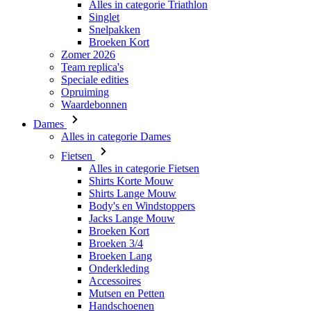
Alles in categorie Triathlon
Singlet
ipCountry
Snelpakken
Broeken Kort
Zomer 2026
CookieScriptConse
Team replica's
Speciale edities
Opruiming
Waardebonnen
laravel_session
Dames
Alles in categorie Dames
PHPSESSID
Fietsen
Alles in categorie Fietsen
Shirts Korte Mouw
Shirts Lange Mouw
Body's en Windstoppers
Jacks Lange Mouw
VISITOR_PRIVACY_
Broeken Kort
Broeken 3/4
Broeken Lang
Onderkleding
Accessoires
Mutsen en Petten
Handschoenen