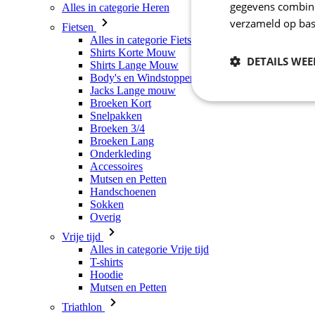
gegevens combiner
Alles in categorie Heren
verzameld op bas
Fietsen
Alles in categorie Fietsen
Shirts Korte Mouw
DETAILS WE
Shirts Lange Mouw
Body's en Windstoppers
Jacks Lange mouw
Broeken Kort
Noodzakelijk
Snelpakken
Broeken 3/4
Broeken Lang
Onderkleding
Accessoires
Mutsen en Petten
Handschoenen
Sokken
Overig
Vrije tijd
Strikt noodzakelijke
Alles in categorie Vrije tijd
accountbeheer. De we
T-shirts
Hoodie
Naam
Mutsen en Petten
_se20session
Triathlon