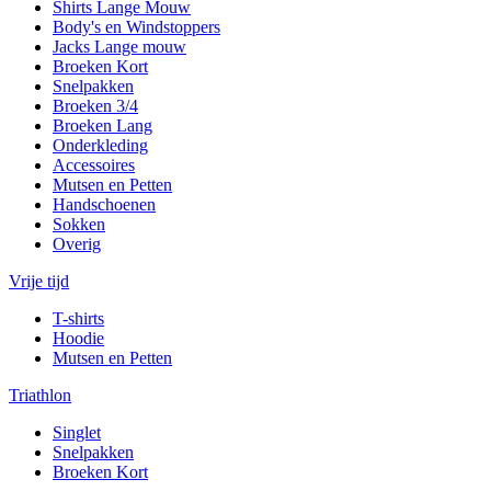
Shirts Lange Mouw
Body's en Windstoppers
Jacks Lange mouw
Broeken Kort
Snelpakken
Broeken 3/4
Broeken Lang
Onderkleding
Accessoires
Mutsen en Petten
Handschoenen
Sokken
Overig
Vrije tijd
T-shirts
Hoodie
Mutsen en Petten
Triathlon
Singlet
Snelpakken
Broeken Kort