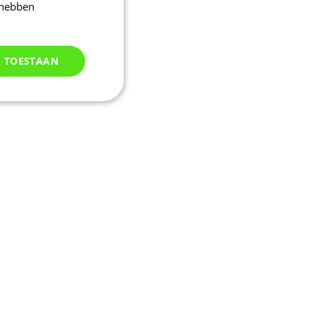
 hebben
S TOESTAAN
Niet
geclassificeerd
d
elding en
uikerssessie door