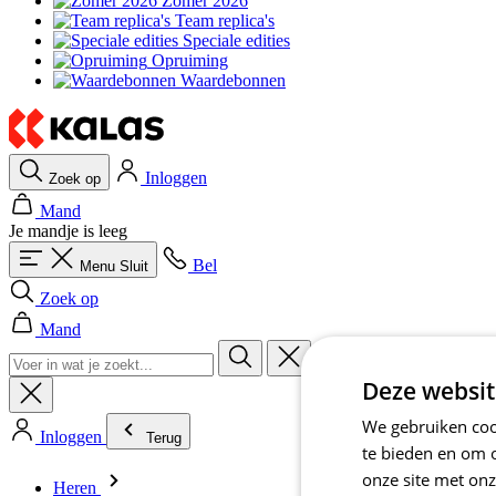
Zomer 2026
Team replica's
Speciale edities
Opruiming
Waardebonnen
Inloggen
Zoek op
Mand
Je mandje is leeg
Bel
Menu
Sluit
Zoek op
Mand
Deze websit
We gebruiken cook
Inloggen
Terug
te bieden en om 
onze site met onz
Heren