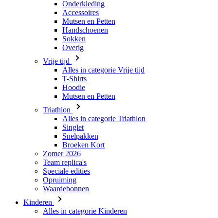
Onderkleding
Accessoires
Mutsen en Petten
Handschoenen
Sokken
Overig
Vrije tijd
Alles in categorie Vrije tijd
T-Shirts
Hoodie
Mutsen en Petten
Triathlon
Alles in categorie Triathlon
Singlet
Snelpakken
Broeken Kort
Zomer 2026
Team replica's
Speciale edities
Opruiming
Waardebonnen
Kinderen
Alles in categorie Kinderen