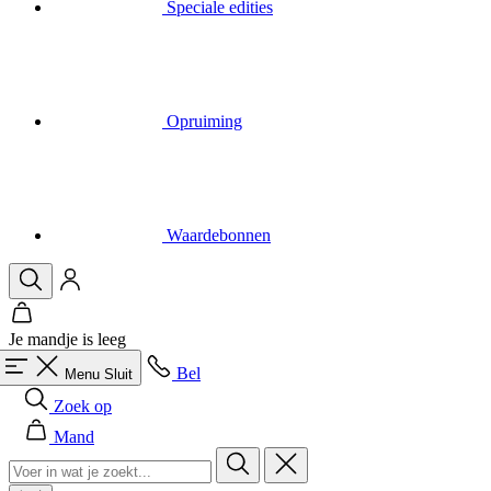
Speciale edities
Opruiming
Waardebonnen
Je mandje is leeg
Bel
Menu
Sluit
Zoek op
Mand