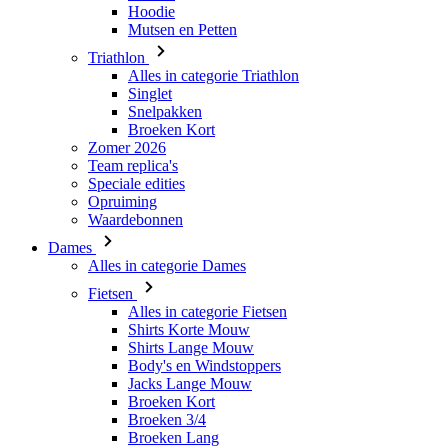
Hoodie
Mutsen en Petten
Triathlon
Alles in categorie Triathlon
Singlet
Snelpakken
Broeken Kort
Zomer 2026
Team replica's
Speciale edities
Opruiming
Waardebonnen
Dames
Alles in categorie Dames
Fietsen
Alles in categorie Fietsen
Shirts Korte Mouw
Shirts Lange Mouw
Body's en Windstoppers
Jacks Lange Mouw
Broeken Kort
Broeken 3/4
Broeken Lang