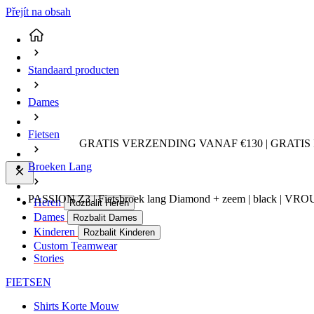
Přejít na obsah
Standaard producten
Dames
Fietsen
GRATIS VERZENDING VANAF €130 | GRATIS
Broeken Lang
PASSION Z3 | Fietsbroek lang Diamond + zeem | black | VR
Heren
Rozbalit Heren
Dames
Rozbalit Dames
Kinderen
Rozbalit Kinderen
Custom Teamwear
Stories
FIETSEN
Shirts Korte Mouw