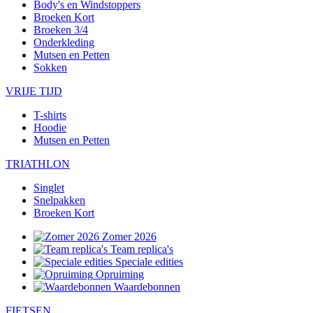
Body's en Windstoppers
Broeken Kort
Broeken 3/4
Onderkleding
Mutsen en Petten
Sokken
VRIJE TIJD
T-shirts
Hoodie
Mutsen en Petten
TRIATHLON
Singlet
Snelpakken
Broeken Kort
Zomer 2026
Team replica's
Speciale edities
Opruiming
Waardebonnen
FIETSEN